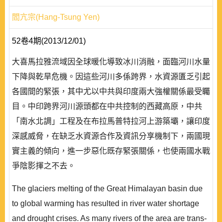
閻亢宗(Hang-Tsung Yen)
52卷4期(2013/12/01)
大喜馬拉雅流域因全球暖化導致冰川消融，面臨河川水量
下降與乾旱危機。因這些河川多係跨界，水資源匱乏引起
各國間的緊張，其中尤以中共與印度兩大強權關係最受矚
目。中印跨界河川源頭都在中共控制的西藏高原，中共
「南水北調」工程及在布拉馬普特拉河上游築壩，讓印度
深感威脅，在缺乏水資源合作及資訊分享機制下，兩國現
實主義的傾向，進一步惡化既存緊張關係，也使兩國水戰
爭陰影揮之不去。
The glaciers melting of the Great Himalayan basin due
to global warming has resulted in river water shortage
and drought crises. As many rivers of the area are trans-