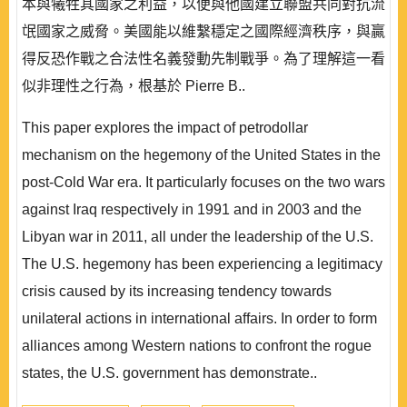
本與犧牲其國家之利益，以便與他國建立聯盟共同對抗流
氓國家之威脅。美國能以維繫穩定之國際經濟秩序，與贏
得反恐作戰之合法性名義發動先制戰爭。為了理解這一看
似非理性之行為，根基於 Pierre B..
This paper explores the impact of petrodollar
mechanism on the hegemony of the United States in the
post-Cold War era. It particularly focuses on the two wars
against Iraq respectively in 1991 and in 2003 and the
Libyan war in 2011, all under the leadership of the U.S.
The U.S. hegemony has been experiencing a legitimacy
crisis caused by its increasing tendency towards
unilateral actions in international affairs. In order to form
alliances among Western nations to confront the rogue
states, the U.S. government has demonstrate..