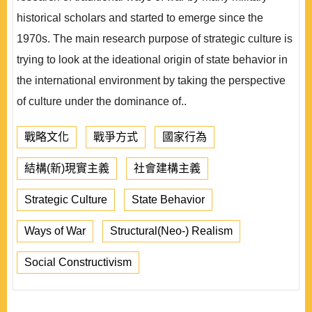
historical scholars and started to emerge since the
1970s. The main research purpose of strategic culture is
trying to look at the ideational origin of state behavior in
the international environment by taking the perspective
of culture under the dominance of..
戰略文化
戰爭方式
國家行為
結構(新)現實主義
社會建構主義
Strategic Culture
State Behavior
Ways of War
Structural(Neo-) Realism
Social Constructivism