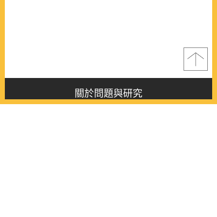
關於問題與研究
About this journal
最新消息
Latest issue
最新期刊
Latest issue
各期期刊
All issues