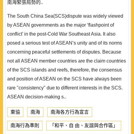
南海緊張局勢的..
The South China Sea(SCS)dispute was widely viewed
by ASEAN governments as the major ‘flashpoint of
conflict’ in the post-Cold War Southeast Asia. It also
posed a serious test of ASEAN’s unity and of its norms
concerning peaceful settlements of disputes. Because
not all ASEAN member countries are the claim countries
of the SCS islands and reefs, therefore, the consensus
and position of ASEAN on the SCS have always been
rare "consistency" due to different interests in the SCS.
ASEAN decision-making s..
東協
南海
南海各方行為宣言
南海行為準則
「和平、自 由、友誼與合作區」