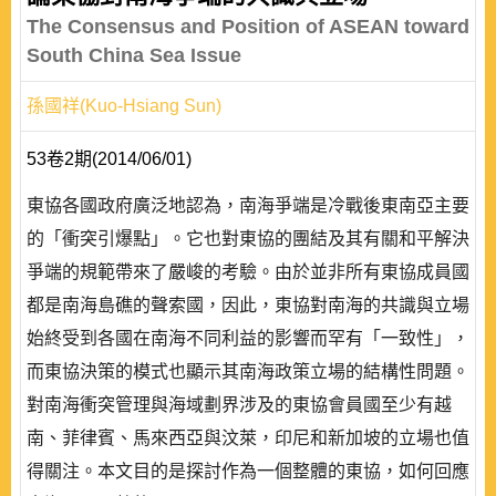
The Consensus and Position of ASEAN toward
South China Sea Issue
孫國祥(Kuo-Hsiang Sun)
53卷2期(2014/06/01)
東協各國政府廣泛地認為，南海爭端是冷戰後東南亞主要
的「衝突引爆點」。它也對東協的團結及其有關和平解決
爭端的規範帶來了嚴峻的考驗。由於並非所有東協成員國
都是南海島礁的聲索國，因此，東協對南海的共識與立場
始終受到各國在南海不同利益的影響而罕有「一致性」，
而東協決策的模式也顯示其南海政策立場的結構性問題。
對南海衝突管理與海域劃界涉及的東協會員國至少有越
南、菲律賓、馬來西亞與汶萊，印尼和新加坡的立場也值
得關注。本文目的是探討作為一個整體的東協，如何回應