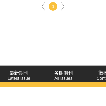
1
最新期刊
各期期刊
徵
Latest issue
All issues
Cont
《問題與研究》季刊 Wenti Yu Yanjiu
Copyright © 2021 Wenti Yu Yanjiu. All Rights Reserved.