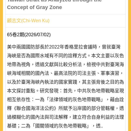
Concept of Gray Zone
顧志文(Chi-Wen Ku)
65卷2期(2026/07/02)
美中兩國國防部長於2022年香格里拉會議時，曾就臺灣
海峽是否為國際水域有不同的詮釋方式。本文主要以灰色
地帶為視角，透過文獻與比較分析法，檢視中共對臺灣海
峽海域相關的國內法、最高法院的司法主張、軍事演習，
以及於臺灣海峽內執法的國家實踐，其主張背後之目的為
本文探討重點。研究發現：首先，中共灰色地帶戰略呈現
相互依存性：一為「法律領域的灰色地帶戰略」，藉由詮
釋《聯合國海洋法公約》所賦予沿岸國的部分管轄權，透
過模糊化的國內法與司法解釋，建立符合自身利益的法理
基礎；二為「國關領域的灰色地帶戰略」，透..