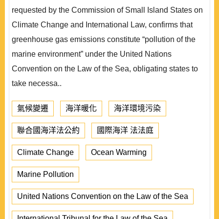
requested by the Commission of Small Island States on
Climate Change and International Law, confirms that
greenhouse gas emissions constitute “pollution of the
marine environment” under the United Nations
Convention on the Law of the Sea, obligating states to
take necessa..
氣候變遷
海洋暖化
海洋環境污染
聯合國海洋法公約
國際海洋 法法庭
Climate Change
Ocean Warming
Marine Pollution
United Nations Convention on the Law of the Sea
International Tribunal for the Law of the Sea