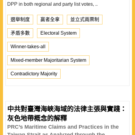
DPP in both regional and party list votes, ..
選舉制度
贏者全拿
並立式兩票制
矛盾多數
Electoral System
Winner-takes-all
Mixed-member Majoritarian System
Contradictory Majority
中共對臺灣海峽海域的法律主張與實踐：
灰色地帶概念的解釋
PRC’s Maritime Claims and Practices in the
Taiwan Strait as Analyzed through the