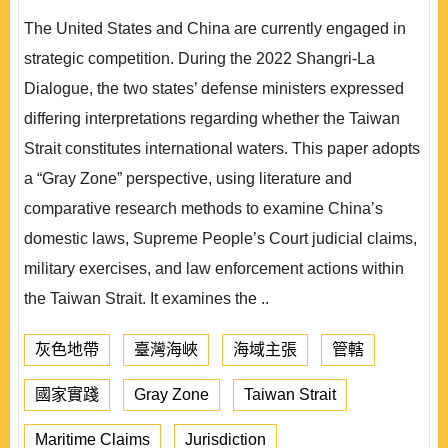
The United States and China are currently engaged in
strategic competition. During the 2022 Shangri-La
Dialogue, the two states’ defense ministers expressed
differing interpretations regarding whether the Taiwan
Strait constitutes international waters. This paper adopts
a “Gray Zone” perspective, using literature and
comparative research methods to examine China’s
domestic laws, Supreme People’s Court judicial claims,
military exercises, and law enforcement actions within
the Taiwan Strait. It examines the ..
灰色地帶
臺灣海峽
海域主張
管轄
國家實踐
Gray Zone
Taiwan Strait
Maritime Claims
Jurisdiction