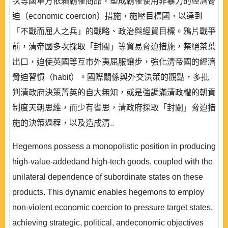
次等國單方依賴霸權商品，塑成霸權使用非暴力的經濟脅
迫（economic coercion）措施，施壓目標國，以達到
「不戰而屈人之兵」的戰略、政治與經貿目標。鴉片戰爭
前，清帝國多次採取「封關」等貿易脅迫措施，禁絕茶葉
出口，迫使英國等互市外夷屈服讓步，強化清帝國的經濟
脅迫習慣（habit）。國際關係與外交決策的觀點，多批
判清政府決策菁英的自大無知，或是強調滿清政權的朝貢
制度天朝思維，而少有省思，清政府採取「封關」脅迫措
施的決策過程，以及造成清..
Hegemons possess a monopolistic position in producing
high-value-addedand high-tech goods, coupled with the
unilateral dependence of subordinate states on these
products. This dynamic enables hegemons to employ
non-violent economic coercion to pressure target states,
achieving strategic, political, andeconomic objectives