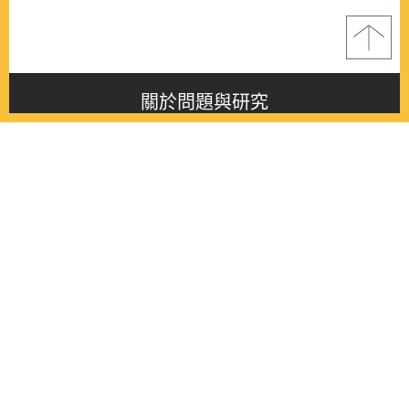
關於問題與研究
About this journal
最新消息
Latest issue
最新期刊
Latest issue
各期期刊
All issues
徵稿啟事
Contribution
聯絡我們