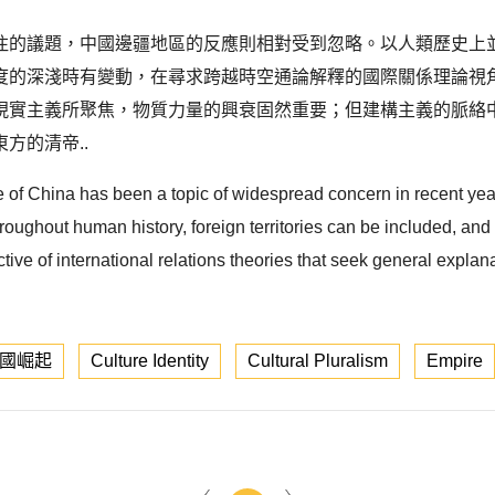
注的議題，中國邊疆地區的反應則相對受到忽略。以人類歷史上
度的深淺時有變動，在尋求跨越時空通論解釋的國際關係理論視
現實主義所聚焦，物質力量的興衰固然重要；但建構主義的脈絡
方的清帝..
se of China has been a topic of widespread concern in recent yea
hroughout human history, foreign territories can be included, and
tive of international relations theories that seek general expla
國崛起
Culture Identity
Cultural Pluralism
Empire