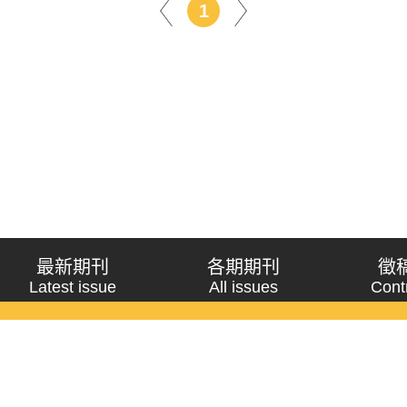
1
最新期刊
各期期刊
徵
Latest issue
All issues
Cont
《問題與研究》季刊 Wenti Yu Yanjiu
Copyright © 2021 Wenti Yu Yanjiu. All Rights Reserved.
獲「國科會人文社會科學研究中心」補助