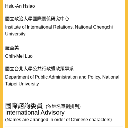
Hsiu-An Hsiao
國立政治大學國際關係研究中心
Institute of International Relations, National Chengchi
University
羅至美
Chih-Mei Luo
國立台北大學公共行政暨政策學系
Department of Public Administration and Policy, National
Taipei University
國際諮詢委員
(依姓名筆劃排列)
International Advisory
(Names are arranged in order of Chinese characters)