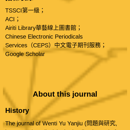
TSSCI第一級；
ACI；
Airiti Library華藝線上圖書館；
Chinese Electronic Periodicals
Services（CEPS）中文電子期刊服務；
Google Scholar
About this journal
History
The journal of Wenti Yu Yanjiu (問題與研究,