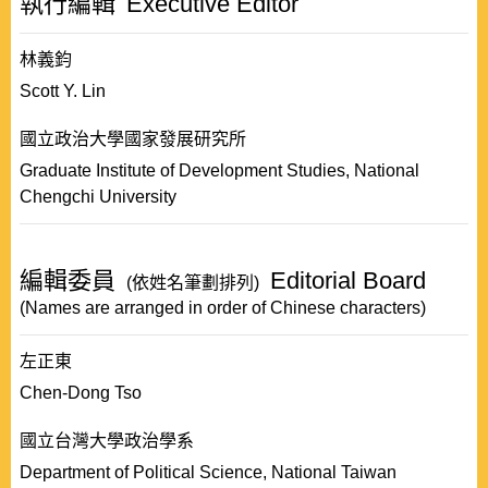
執行編輯
Executive Editor
林義鈞
Scott Y. Lin
國立政治大學國家發展研究所
Graduate Institute of Development Studies, National
Chengchi University
編輯委員
Editorial Board
(依姓名筆劃排列)
(Names are arranged in order of Chinese characters)
左正東
Chen-Dong Tso
國立台灣大學政治學系
Department of Political Science, National Taiwan