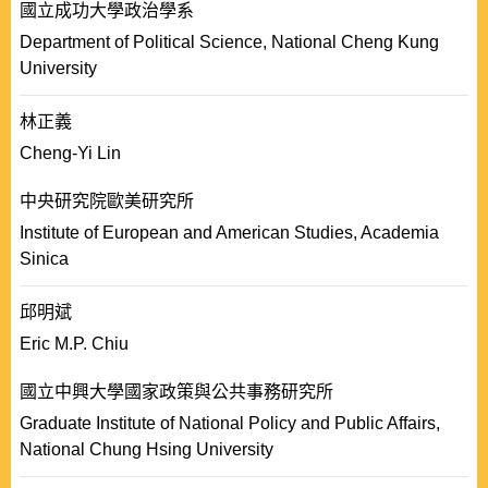
國立成功大學政治學系
Department of Political Science, National Cheng Kung
University
林正義
Cheng-Yi Lin
中央研究院歐美研究所
Institute of European and American Studies, Academia
Sinica
邱明斌
Eric M.P. Chiu
國立中興大學國家政策與公共事務研究所
Graduate Institute of National Policy and Public Affairs,
National Chung Hsing University