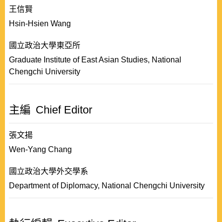
王信賢
Hsin-Hsien Wang
國立政治大學東亞所
Graduate Institute of East Asian Studies, National
Chengchi University
主編
Chief Editor
張文揚
Wen-Yang Chang
國立政治大學外交學系
Department of Diplomacy, National Chengchi University