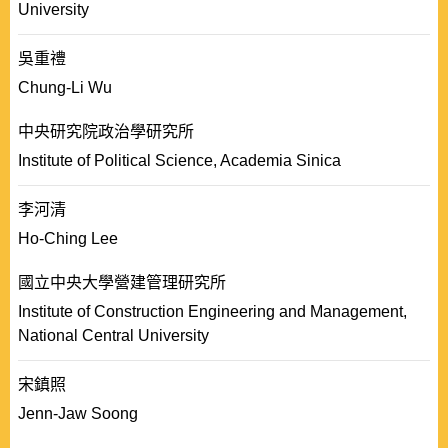
University
吳重禮
Chung-Li Wu
中央研究院政治學研究所
Institute of Political Science, Academia Sinica
李河清
Ho-Ching Lee
國立中央大學營建管理研究所
Institute of Construction Engineering and Management,
National Central University
宋鎮照
Jenn-Jaw Soong