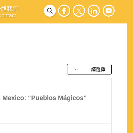
聯絡我們
Contact
請選擇
in Mexico: “Pueblos Mágicos”