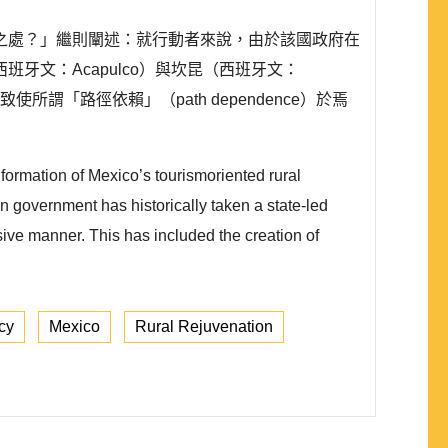
之處？」繼則闡述：就行動者來說，由於該國政府在
文：Acapulco）與坎昆（西班牙文：
「路徑依賴」（path dependence）於焉
formation of Mexico’s tourismoriented rural
can government has historically taken a state-led
ive manner. This has included the creation of
cy
Mexico
Rural Rejuvenation