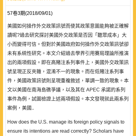
57卷3期(2018/09/01)
美國如何操作外交政策訊號而使其政策意圖能夠被正確解
讀呢?過去研究探討美國外交政策是否因「聽眾成本」大
小而變得可信。但對於美國政府如何操作外交政策訊號卻
未有系統性研究。本文介紹過去學界引用賽局理論所推演
出的兩項假設。即在高賭注系列事件上，美國外交政策訊
號呈現正反夾雜，混淆不一的現象。而在低賭注系列事
件，美國政策訊號則呈現重複敘述，單調一致的現象。本
文以美國在南海島礁爭議，以及其在 APEC 承諾的系列
事件為例，試圖檢證上述兩項假設。本文發現就此兩系列
案例，美國..
How does the U.S. manage its foreign policy signals to
ensure its intentions are read correctly? Scholars have