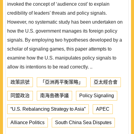
invoked the concept of ‘audience cost’ to explain
credibility of leaders’ threats and policy signals.
However, no systematic study has been undertaken on
how the U.S. government manages its foreign policy
signals. By employing two hypotheses developed by a
scholar of signaling games, this paper attempts to
examine how the U.S. manipulates policy signals to
allow its intentions to be read correctly. ..
政策訊號
「亞洲再平衡策略」
亞太經合會
同盟政治
南海島礁爭議
Policy Signaling
“U.S. Rebalancing Strategy to Asia”
APEC
Alliance Politics
South China Sea Disputes