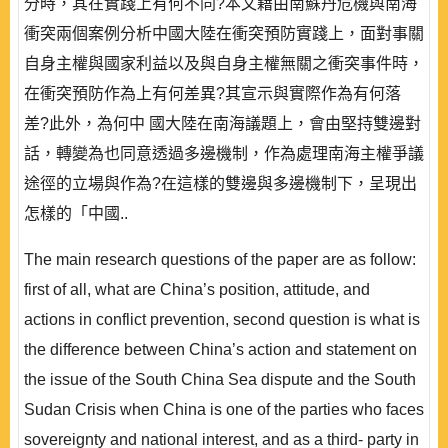
分時，其在實踐上有何不同?本文藉由南蘇丹危機與南海
衝突兩個案例分析中國大陸在衝突預防實踐上，面對事關
自身主權與國家利益以及與自身主權無關之衝突事件時，
在衝突預防作為上有何差異?其宣示與實際作為有何落
差?此外，為何中 國大陸在南海議題上，會由堅持雙邊對
話，轉變為也同意透過多邊機制，作為處理南海主權爭議
途徑的立場與作為?在這樣的雙邊與多邊機制下，呈現出
怎樣的「中國..
The main research questions of the paper are as follow:
first of all, what are China’s position, attitude, and
actions in conflict prevention, second question is what is
the difference between China’s action and statement on
the issue of the South China Sea dispute and the South
Sudan Crisis when China is one of the parties who faces
sovereignty and national interest, and as a third- party in