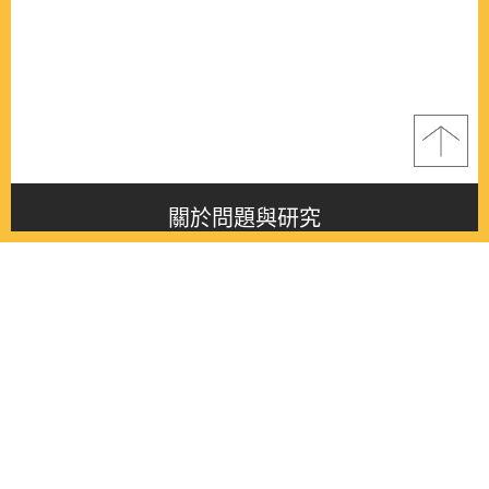
關於問題與研究
About this journal
最新消息
Latest issue
最新期刊
Latest issue
各期期刊
All issues