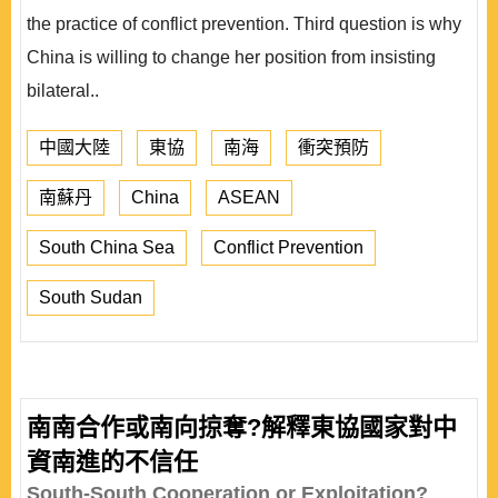
the practice of conflict prevention. Third question is why
China is willing to change her position from insisting
bilateral..
中國大陸
東協
南海
衝突預防
南蘇丹
China
ASEAN
South China Sea
Conflict Prevention
South Sudan
南南合作或南向掠奪?解釋東協國家對中
資南進的不信任
South-South Cooperation or Exploitation?