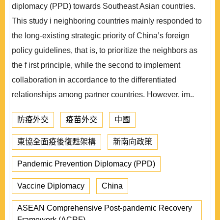
diplomacy (PPD) towards Southeast Asian countries.
This study i neighboring countries mainly responded to
the long-existing strategic priority of China’s foreign
policy guidelines, that is, to prioritize the neighbors as
the f irst principle, while the second to implement
collaboration in accordance to the differentiated
relationships among partner countries. However, im..
防疫外交
疫苗外交
中國
東協全面疫後復甦架構
新南向政策
Pandemic Prevention Diplomacy (PPD)
Vaccine Diplomacy
China
ASEAN Comprehensive Post-pandemic Recovery
Framework (ACRF)