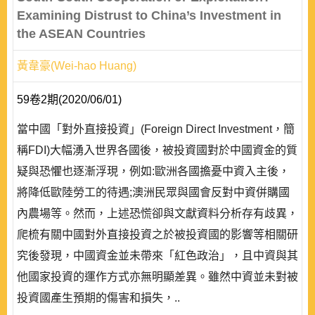
Examining Distrust to China’s Investment in
the ASEAN Countries
黃韋豪(Wei-hao Huang)
59卷2期(2020/06/01)
當中國「對外直接投資」(Foreign Direct Investment，簡
稱FDI)大幅湧入世界各國後，被投資國對於中國資金的質
疑與恐懼也逐漸浮現，例如:歐洲各國擔憂中資入主後，
將降低歐陸勞工的待遇;澳洲民眾與國會反對中資併購國
內農場等。然而，上述恐慌卻與文獻資料分析存有歧異，
爬梳有關中國對外直接投資之於被投資國的影響等相關研
究後發現，中國資金並未帶來「紅色政治」，且中資與其
他國家投資的運作方式亦無明顯差異。雖然中資並未對被
投資國產生預期的傷害和損失，..