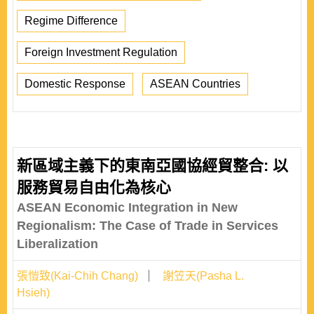
Regime Difference
Foreign Investment Regulation
Domestic Response
ASEAN Countries
新區域主義下的東南亞國協經貿整合: 以
服務貿易自由化為核心
ASEAN Economic Integration in New
Regionalism: The Case of Trade in Services
Liberalization
張愷致(Kai-Chih Chang)
謝笠天(Pasha L.
Hsieh)