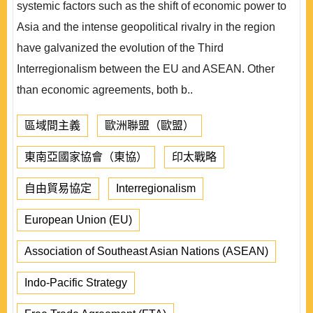
systemic factors such as the shift of economic power to
Asia and the intense geopolitical rivalry in the region
have galvanized the evolution of the Third
Interregionalism between the EU and ASEAN. Other
than economic agreements, both b..
區域間主義
歐洲聯盟（歐盟）
東南亞國家協會（東協）
印太戰略
自由貿易協定
Interregionalism
European Union (EU)
Association of Southeast Asian Nations (ASEAN)
Indo-Pacific Strategy