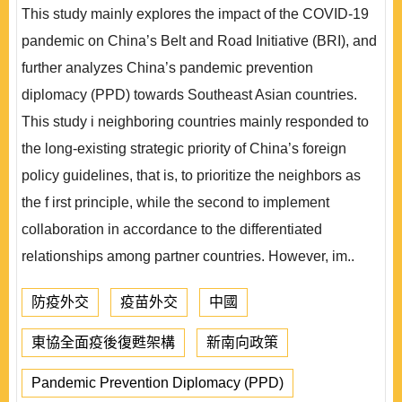
This study mainly explores the impact of the COVID-19
pandemic on China’s Belt and Road Initiative (BRI), and
further analyzes China’s pandemic prevention
diplomacy (PPD) towards Southeast Asian countries.
This study i neighboring countries mainly responded to
the long-existing strategic priority of China’s foreign
policy guidelines, that is, to prioritize the neighbors as
the f irst principle, while the second to implement
collaboration in accordance to the differentiated
relationships among partner countries. However, im..
防疫外交
疫苗外交
中國
東協全面疫後復甦架構
新南向政策
Pandemic Prevention Diplomacy (PPD)