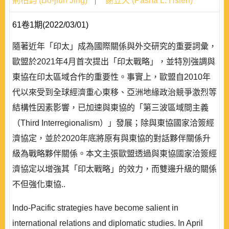
荊柏鈞 (Bo-jiun Jing)
謝笠天 (Pasha L. Hsieh)
61卷1期(2022/03/01)
隨著近年「印太」成為國際關係與外交研究的重要詞彙，
歐盟於2021年4月首次提出「印太戰略」，並特別強調與
東協在印太區域合作的重要性。事實上，歐盟自2010年
代以來受到全球經濟重心東移、亞洲地緣政治競爭激烈等
結構性因素影響，已加速與東協的「第三波區域間主義
（Third Interregionalism）」發展；除與東協國家洽簽經
濟協定，並於2020年底將原有與東協的對話夥伴關係升
級為戰略夥伴關係。本文主張歐盟透過與東協國家洽簽經
濟協定以增強其「印太戰略」的效力，而雙邊升級的關係
不但強化東協..
Indo-Pacific strategies have become salient in
international relations and diplomatic studies. In April