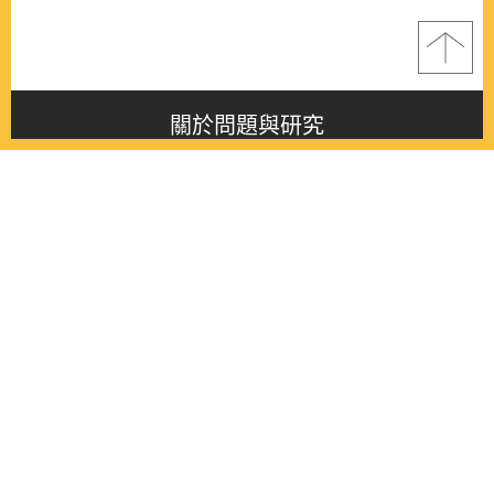
關於問題與研究
About this journal
最新消息
Latest issue
最新期刊
Latest issue
各期期刊
All issues
徵稿啟事
Contribution
聯絡我們