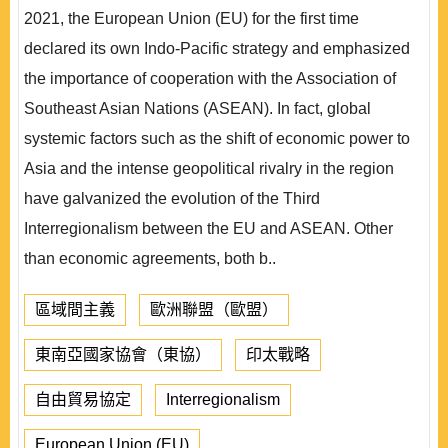
2021, the European Union (EU) for the first time
declared its own Indo-Pacific strategy and emphasized
the importance of cooperation with the Association of
Southeast Asian Nations (ASEAN). In fact, global
systemic factors such as the shift of economic power to
Asia and the intense geopolitical rivalry in the region
have galvanized the evolution of the Third
Interregionalism between the EU and ASEAN. Other
than economic agreements, both b..
區域間主義
歐洲聯盟（歐盟）
東南亞國家協會（東協）
印太戰略
自由貿易協定
Interregionalism
European Union (EU)