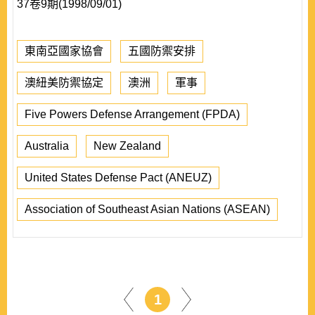
37卷9期(1998/09/01)
東南亞國家協會
五國防禦安排
澳紐美防禦協定
澳洲
軍事
Five Powers Defense Arrangement (FPDA)
Australia
New Zealand
United States Defense Pact (ANEUZ)
Association of Southeast Asian Nations (ASEAN)
1