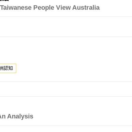
Taiwanese People View Australia
洲認知
An Analysis