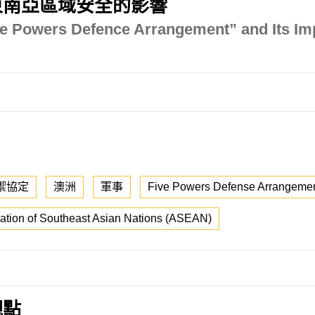
東南亞區域安全的影響
Five Powers Defence Arrangement” and Its Im
禦協定
澳洲
軍事
Five Powers Defense Arrangeme
ation of Southeast Asian Nations (ASEAN)
觀點