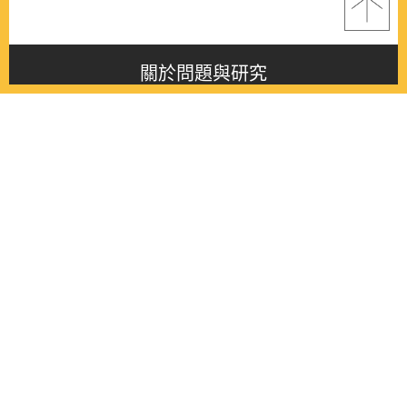
關於問題與研究
About this journal
最新消息
Latest issue
最新期刊
Latest issue
各期期刊
All issues
徵稿啟事
Contribution
聯絡我們
Contact