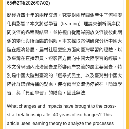
65卷2期(2026/07/02)
歷經近四十年的兩岸交流，究竟對兩岸關係產生了何種變
化與影響？本文將從學習（learning）理論來剖析兩岸民
間交流的過程與結果，並檢視自從兩岸開放交流後彼此關
係的變化與所面臨的侷限。本文採取案例研究分析中國大
陸在經濟發展、農村社區營造方面向臺灣學習的經驗，以
及臺灣在直播帶貨、短影音方面向中國大陸學習的經驗。
本文發現國內政治因素是影響兩岸交流的最主要因素，特
別是中國大陸對臺灣的「選舉式民主」以及臺灣對中國大
陸社群媒體傳播的疑慮，使得兩岸交流仍停留在「簡單學
習」與「負面學習」的階段，因此無法..
What changes and impacts have brought to the cross-
strait relationship after 40 years of exchanges? This
article uses learning theory to analyze the processes