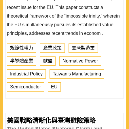
recent issue for the EU. This paper constructs a
theoretical framework of the “impossible trinity,” wherein
the EU simultaneously pursues its established value
principles, addresses recent trends in econom..
規範性權力
產業政策
臺灣製造業
半導體產業
歐盟
Normative Power
Industrial Policy
Taiwan’s Manufacturing
Semiconductor
EU
美國戰略清晰化與臺灣避險策略
The United States Strategic Clarity and