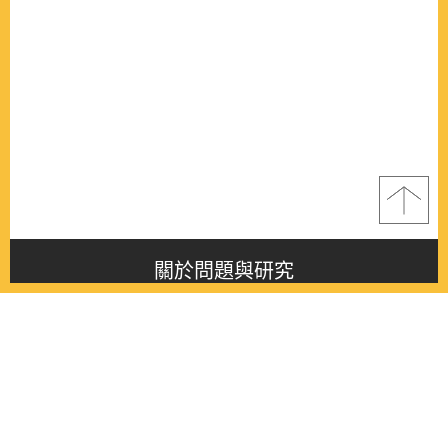
關於問題與研究
About this journal
最新消息
Latest issue
最新期刊
Latest issue