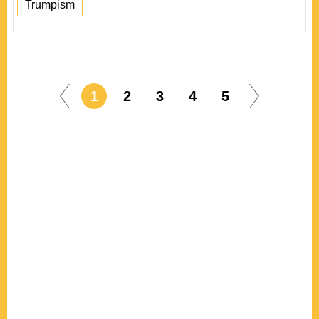
Trumpism
1
2
3
4
5