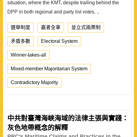
situation, where the KMT, despite trailing behind the
DPP in both regional and party list votes, ..
選舉制度
贏者全拿
並立式兩票制
矛盾多數
Electoral System
Winner-takes-all
Mixed-member Majoritarian System
Contradictory Majority
中共對臺灣海峽海域的法律主張與實踐：
灰色地帶概念的解釋
PRC’s Maritime Claims and Practices in the