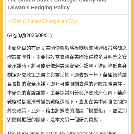
Taiwan’s Hedging Policy
吳崇涵 (Charles Chong-Han Wu)
64卷3期(2025/09/01)
本研究目的在建立美國傳統戰略模糊與臺灣避險策略間之
理論關聯性。主要假設當臺灣從美國獲得較多且明確之安
全承諾時，將可能更依賴美國安全保護傘，進而降低自身
制定外交政策之自主與靈活性。過去數十年，華盛頓持續
且長期的安全承諾，即有可能限制臺灣的避險策略選擇。
本研究的實證證據，主要探討川普與拜登政府任內，華府
戰略模糊逐漸轉變為戰略清晰下，臺北在美中兩強之間的
外交政策。此外，藉由將避險的理論「模型化」，並區別
避險與樞紐的關係，是本文另一個研究貢獻。
The study aims to establish a theoretical connection