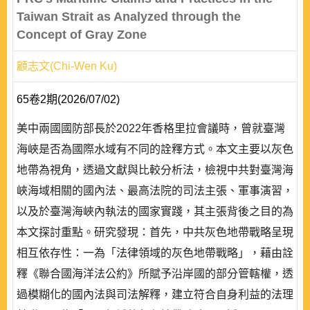
Taiwan Strait as Analyzed through the
Concept of Gray Zone
顧志文(Chi-Wen Ku)
65卷2期(2026/07/02)
美中兩國國防部長於2022年香格里拉會議時，曾就臺灣
海峽是否為國際水域有不同的詮釋方式。本文主要以灰色
地帶為視角，透過文獻與比較分析法，檢視中共對臺灣海
峽海域相關的國內法、最高法院的司法主張、軍事演習，
以及於臺灣海峽內執法的國家實踐，其主張背後之目的為
本文探討重點。研究發現：首先，中共灰色地帶戰略呈現
相互依存性：一為「法律領域的灰色地帶戰略」，藉由詮
釋《聯合國海洋法公約》所賦予沿岸國的部分管轄權，透
過模糊化的國內法與司法解釋，建立符合自身利益的法理