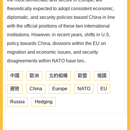
theoretically expected to adopt consistent economic,
diplomatic, and security policies toward China in line
with the official positions of these two international
institutions. However, in recent years, shifts in U.S.
policy towards China, divisions within the EU on
migration and economic issues, and security
disagreements within NATO have bro..
中國
歐洲
北約組織
歐盟
俄國
避險
China
Europe
NATO
EU
Russia
Hedging