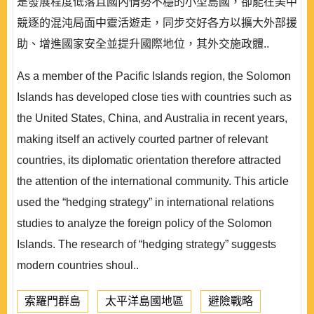
是發展程度低落且國內情勢不穩的小型島國，卻能在美中
競逐的混沌局面中靈活遊走，同步交好各方以擴大外部援
助、增進國家安全並提升國際地位，其外交施政體..
As a member of the Pacific Islands region, the Solomon
Islands has developed close ties with countries such as
the United States, China, and Australia in recent years,
making itself an actively courted partner of relevant
countries, its diplomatic orientation therefore attracted
the attention of the international community. This article
used the “hedging strategy” in international relations
studies to analyze the foreign policy of the Solomon
Islands. The research of “hedging strategy” suggests
modern countries shoul..
索羅門群島
太平洋島國地區
避險戰略