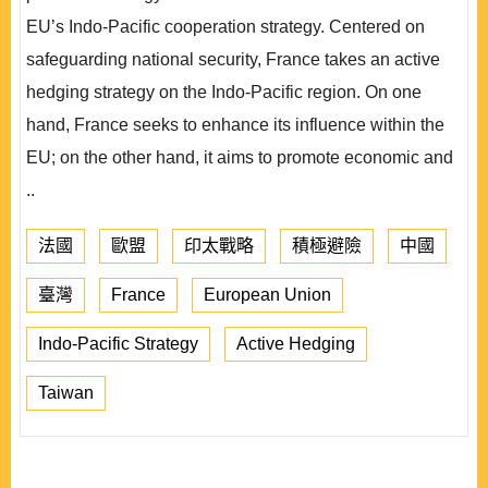
EU’s Indo-Pacific cooperation strategy. Centered on
safeguarding national security, France takes an active
hedging strategy on the Indo-Pacific region. On one
hand, France seeks to enhance its influence within the
EU; on the other hand, it aims to promote economic and
..
法國
歐盟
印太戰略
積極避險
中國
臺灣
France
European Union
Indo-Pacific Strategy
Active Hedging
Taiwan