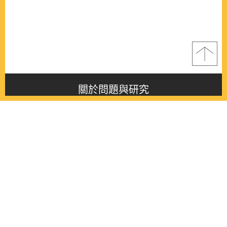
關於問題與研究
About this journal
最新消息
Latest issue
最新期刊
Latest issue
各期期刊
All issues
徵稿啟事