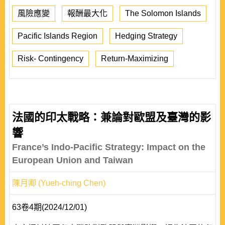
風險應變
報酬最大化
The Solomon Islands
Pacific Islands Region
Hedging Strategy
Risk- Contingency
Return-Maximizing
法國的印太戰略：兼論對歐盟及臺灣的影
響
France’s Indo-Pacific Strategy: Impact on the
European Union and Taiwan
陳月卿 (Yueh-ching Chen)
63卷4期(2024/12/01)