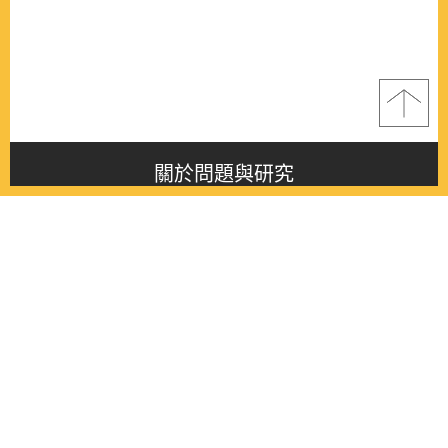
關於問題與研究
About this journal
最新消息
Latest issue
最新期刊
Latest issue
各期期刊
All issues
徵稿啟事