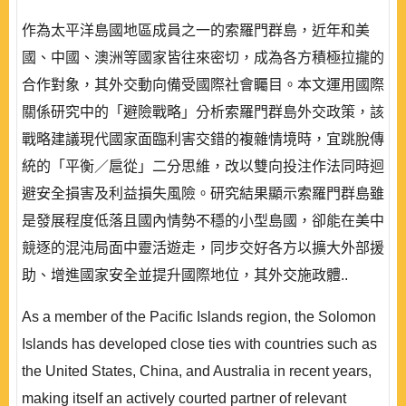
作為太平洋島國地區成員之一的索羅門群島，近年和美
國、中國、澳洲等國家皆往來密切，成為各方積極拉攏的
合作對象，其外交動向備受國際社會矚目。本文運用國際
關係研究中的「避險戰略」分析索羅門群島外交政策，該
戰略建議現代國家面臨利害交錯的複雜情境時，宜跳脫傳
統的「平衡／扈從」二分思維，改以雙向投注作法同時迴
避安全損害及利益損失風險。研究結果顯示索羅門群島雖
是發展程度低落且國內情勢不穩的小型島國，卻能在美中
競逐的混沌局面中靈活遊走，同步交好各方以擴大外部援
助、增進國家安全並提升國際地位，其外交施政體..
As a member of the Pacific Islands region, the Solomon
Islands has developed close ties with countries such as
the United States, China, and Australia in recent years,
making itself an actively courted partner of relevant