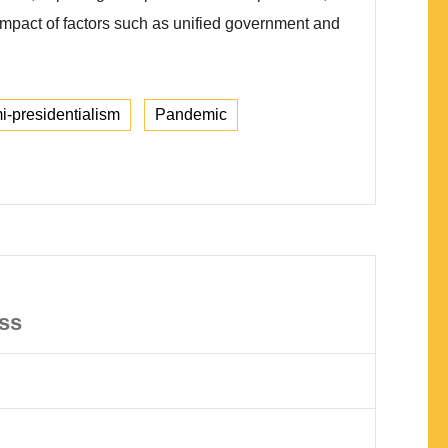
mpact of factors such as unified government and
-presidentialism
Pandemic
ess