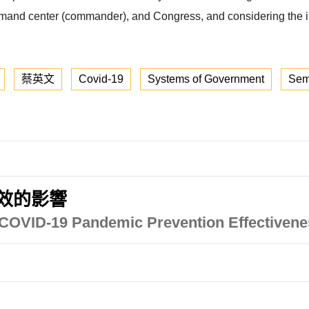
mmand center (commander), and Congress, and considering the i
蔡英文
Covid-19
Systems of Government
Semi
成效的影響
e COVID-19 Pandemic Prevention Effectiven