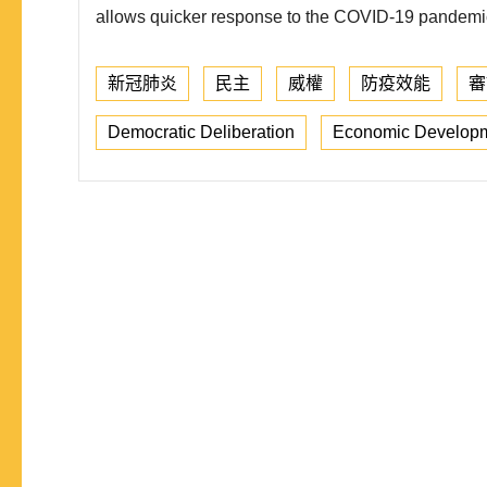
allows quicker response to the COVID-19 pandemic 
新冠肺炎
民主
威權
防疫效能
審
Democratic Deliberation
Economic Develop