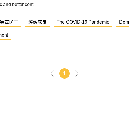
and better cont..
議式民主
經濟成長
The COVID-19 Pandemic
Dem
ment
1