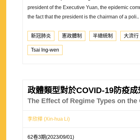
president of the Executive Yuan, the epidemic co
the fact that the president is the chairman of a poli..
新冠肺炎
憲政體制
半總統制
大流行
Tsai Ing-wen
政體類型對於COVID-19防疫
The Effect of Regime Types on th
李欣樺 (Xin-hua Li)
62卷3期(2023/09/01)