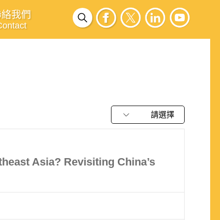
聯絡我們
Contact
請選擇
theast Asia? Revisiting China’s