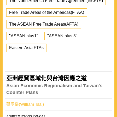
The North America Free Trade Agreement(NAFTA)
Free Trade Areas of the Americas(FTAA)
The ASEAN Free Trade Areas(AFTA)
"ASEAN plus1"
"ASEAN plus 3"
Eastern Asia FTAs
亞洲經貿區域化與台灣因應之道
Asian Economic Regionalism and Taiwan's
Counter Plans
蔡學儀(William Tsai)
42卷2期(2003/03/01)