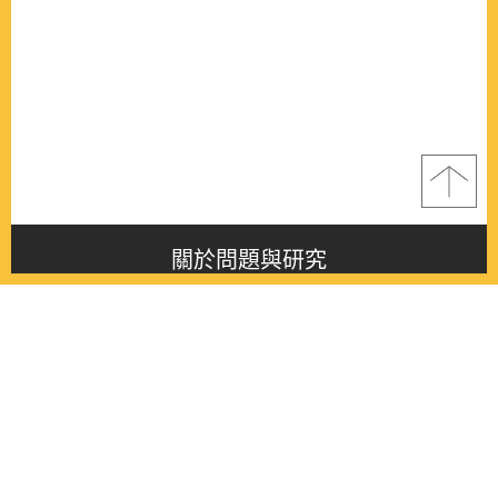
關於問題與研究
About this journal
最新消息
Latest issue
最新期刊
Latest issue
各期期刊