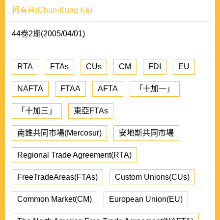
柯春共(Chun-Kung Ke)
44卷2期(2005/04/01)
RTA
FTAs
CUs
CM
FDI
EU
NAFTA
FTAA
AFTA
「十加一」
「十加三」
東亞FTAs
南錐共同市場(Mercosur)
安地斯共同市場
Regional Trade Agreement(RTA)
FreeTradeAreas(FTAs)
Custom Unions(CUs)
Common Market(CM)
European Union(EU)