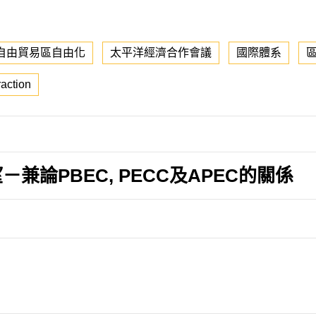
自由貿易區自由化
太平洋經濟合作會議
國際體系
raction
論PBEC, PECC及APEC的關係