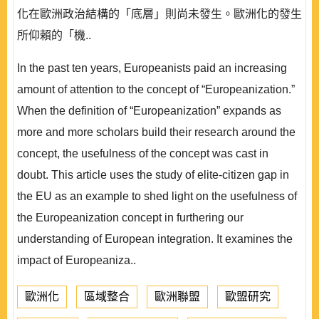
化在歐洲政治結構的「底層」則尚未發生。歐洲化的發生
所仰賴的「機..
In the past ten years, Europeanists paid an increasing
amount of attention to the concept of “Europeanization.”
When the definition of “Europeanization” expands as
more and more scholars build their research around the
concept, the usefulness of the concept was cast in
doubt. This article uses the study of elite-citizen gap in
the EU as an example to shed light on the usefulness of
the Europeanization concept in furthering our
understanding of European integration. It examines the
impact of Europeaniza..
歐洲化
區域整合
歐洲聯盟
歐盟研究