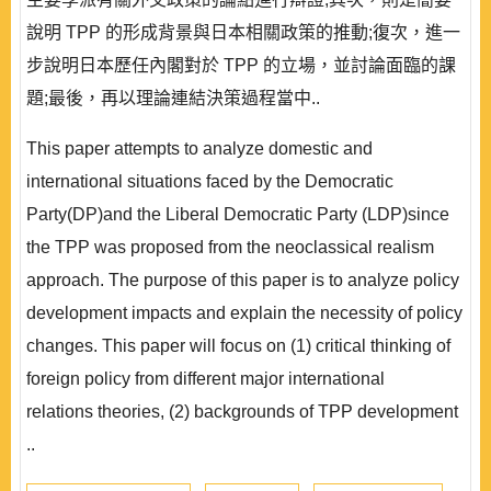
說明 TPP 的形成背景與日本相關政策的推動;復次，進一
步說明日本歷任內閣對於 TPP 的立場，並討論面臨的課
題;最後，再以理論連結決策過程當中..
This paper attempts to analyze domestic and
international situations faced by the Democratic
Party(DP)and the Liberal Democratic Party (LDP)since
the TPP was proposed from the neoclassical realism
approach. The purpose of this paper is to analyze policy
development impacts and explain the necessity of policy
changes. This paper will focus on (1) critical thinking of
foreign policy from different major international
relations theories, (2) backgrounds of TPP development
..