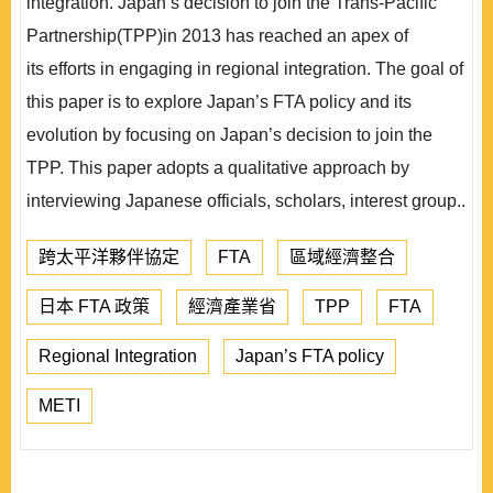
integration. Japan’s decision to join the Trans-Pacific
Partnership(TPP)in 2013 has reached an apex of
its efforts in engaging in regional integration. The goal of
this paper is to explore Japan’s FTA policy and its
evolution by focusing on Japan’s decision to join the
TPP. This paper adopts a qualitative approach by
interviewing Japanese officials, scholars, interest group..
跨太平洋夥伴協定
FTA
區域經濟整合
日本 FTA 政策
經濟產業省
TPP
FTA
Regional Integration
Japan’s FTA policy
METI