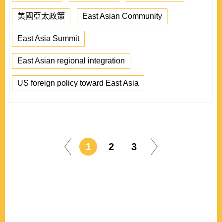
美國亞太政策
East Asian Community
East Asia Summit
East Asian regional integration
US foreign policy toward East Asia
1
2
3