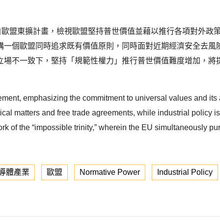
r）概念源自歐盟東擴計畫，檢視歐盟堅持普世價值並藉以推行各項對
構一個歐盟同時追求既有價值原則，同時面對近期經濟安全去風
立場不一致下，堅持「規範性權力」推行普世價值難度增加，將
ement, emphasizing the commitment to universal values and its
cal matters and free trade agreements, while industrial policy is l
rk of the “impossible trinity,” wherein the EU simultaneously pu
導體產業
歐盟
Normative Power
Industrial Policy