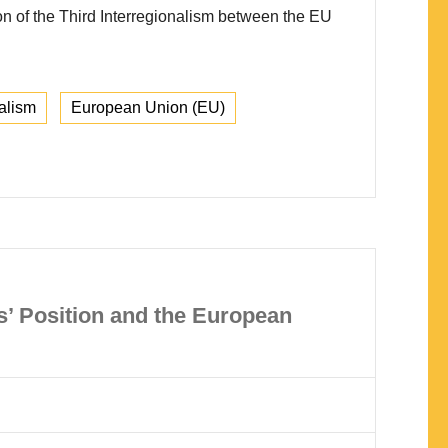
ion of the Third Interregionalism between the EU
nalism
European Union (EU)
s’ Position and the European