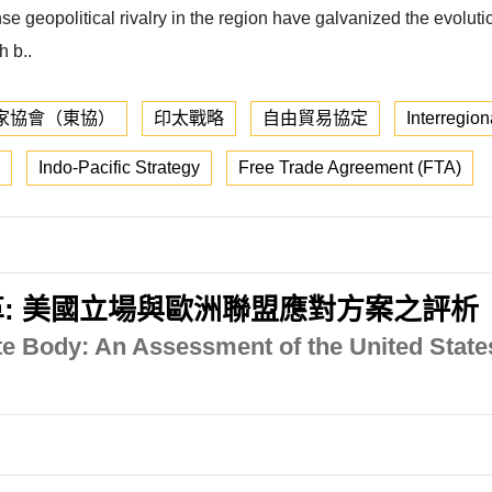
nse geopolitical rivalry in the region have galvanized the evolut
 b..
家協會（東協）
印太戰略
自由貿易協定
Interregio
Indo-Pacific Strategy
Free Trade Agreement (FTA)
: 美國立場與歐洲聯盟應對方案之評析
e Body: An Assessment of the United State