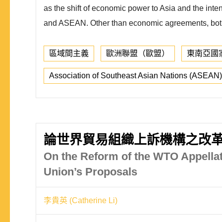
as the shift of economic power to Asia and the inte
and ASEAN. Other than economic agreements, both
區域間主義
歐洲聯盟（歐盟）
東南亞國
Association of Southeast Asian Nations (ASEAN)
論世界貿易組織上訴機構之改革
On the Reform of the WTO Appellat
Union’s Proposals
李貴英 (Catherine Li)