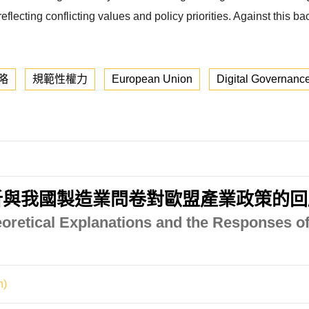
lecting conflicting values and policy priorities. Against this ba
略
規範性權力
European Union
Digital Governanc
析與我國製造業問卷對歐盟產業政策的回
eoretical Explanations and the Responses of
n)