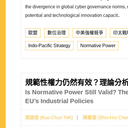
the divergence in global cyber governance norms, ref
potential and technological innovation capacit..
歐盟
數位治理
中美強權競爭
印太戰
Indo-Pacific Strategy
Normative Power
規範性權力仍然有效？理論分
Is Normative Power Still Valid? Th
EU’s Industrial Policies
葉國俊 (Kuo-Chun Yeh)
陳馨蕙 (Shin-Hui Che