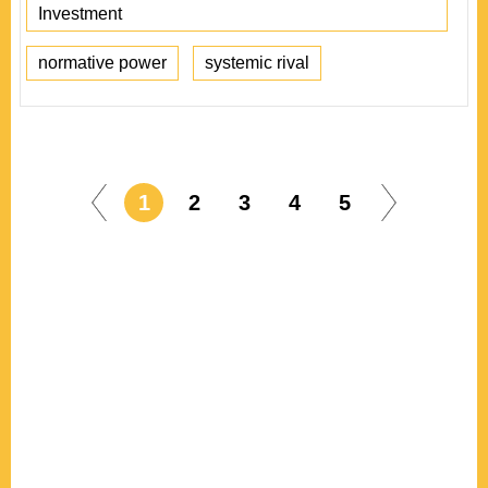
Investment
normative power
systemic rival
1
2
3
4
5