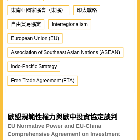
東南亞國家協會（東協）
印太戰略
自由貿易協定
Interregionalism
European Union (EU)
Association of Southeast Asian Nations (ASEAN)
Indo-Pacific Strategy
Free Trade Agreement (FTA)
歐盟規範性權力與歐中投資協定談判
EU Normative Power and EU-China
Comprehensive Agreement on Investment