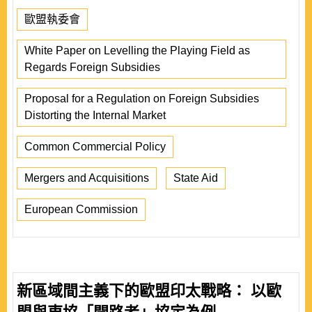
歐盟執委會
White Paper on Levelling the Playing Field as
Regards Foreign Subsidies
Proposal for a Regulation on Foreign Subsidies
Distorting the Internal Market
Common Commercial Policy
Mergers and Acquisitions
State Aid
European Commission
新區域間主義下的歐盟印太戰略： 以歐