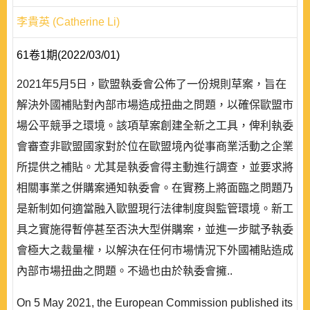
李貴英 (Catherine Li)
61卷1期(2022/03/01)
2021年5月5日，歐盟執委會公佈了一份規則草案，旨在
解決外國補貼對內部市場造成扭曲之問題，以確保歐盟市
場公平競爭之環境。該項草案創建全新之工具，俾利執委
會審查非歐盟國家對於位在歐盟境內從事商業活動之企業
所提供之補貼。尤其是執委會得主動進行調查，並要求將
相關事業之併購案通知執委會。在實務上將面臨之問題乃
是新制如何適當融入歐盟現行法律制度與監管環境。新工
具之實施得暫停甚至否決大型併購案，並進一步賦予執委
會極大之裁量權，以解決在任何市場情況下外國補貼造成
內部市場扭曲之問題。不過也由於執委會擁..
On 5 May 2021, the European Commission published its