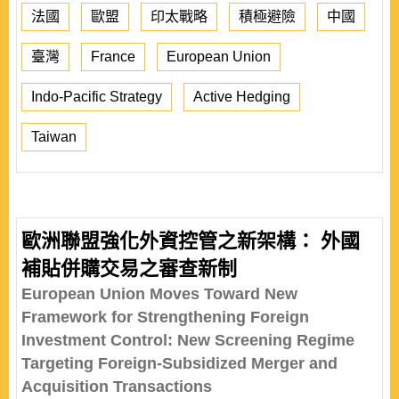
法國
歐盟
印太戰略
積極避險
中國
臺灣
France
European Union
Indo-Pacific Strategy
Active Hedging
Taiwan
歐洲聯盟強化外資控管之新架構： 外國
補貼併購交易之審查新制
European Union Moves Toward New
Framework for Strengthening Foreign
Investment Control: New Screening Regime
Targeting Foreign-Subsidized Merger and
Acquisition Transactions