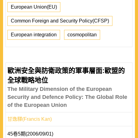
European Union(EU)
Common Foreign and Security Policy(CFSP)
European integration
cosmopolitan
歐洲安全與防衛政策的軍事層面:歐盟的
全球戰略地位
The Military Dimension of the European
Security and Defence Policy: The Global Role
of the European Union
甘逸驊(Francis Kan)
45卷5期(2006/09/01)