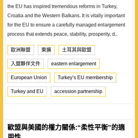
the EU has inspired tremendous reforms in Turkey,
Croatia and the Western Balkans. It is vitally important
for the EU to ensure a carefully managed enlargement
process that extends peace, stability, prosperity, d..
歐洲聯盟
東擴
土耳其與歐盟
入盟夥伴文件
eastern enlargement
European Union
Turkey’s EU membership
Turkey and EU
accession partnership
歐盟與美國的權力關係:“柔性平衡”的適
用性