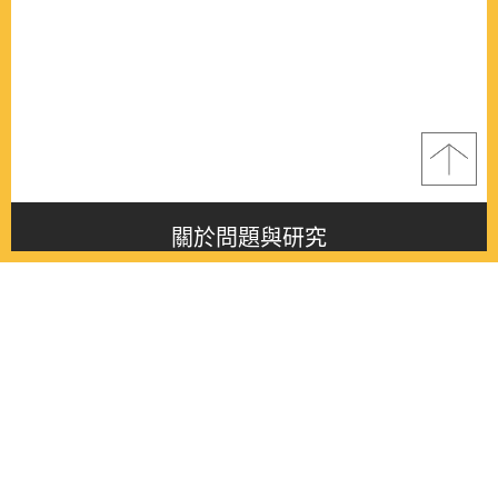
關於問題與研究
About this journal
最新消息
Latest issue
最新期刊
Latest issue
各期期刊
All issues