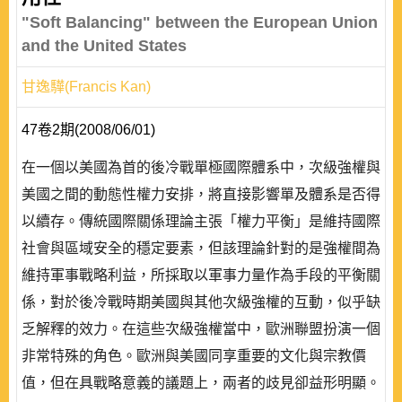
"Soft Balancing" between the European Union
and the United States
甘逸驊(Francis Kan)
47卷2期(2008/06/01)
在一個以美國為首的後冷戰單極國際體系中，次級強權與
美國之間的動態性權力安排，將直接影響單及體系是否得
以續存。傳統國際關係理論主張「權力平衡」是維持國際
社會與區域安全的穩定要素，但該理論針對的是強權間為
維持軍事戰略利益，所採取以軍事力量作為手段的平衡關
係，對於後冷戰時期美國與其他次級強權的互動，似乎缺
乏解釋的效力。在這些次級強權當中，歐洲聯盟扮演一個
非常特殊的角色。歐洲與美國同享重要的文化與宗教價
值，但在具戰略意義的議題上，兩者的歧見卻益形明顯。