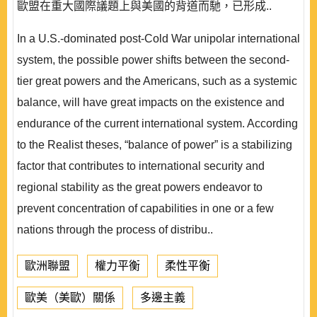
歐盟在重大國際議題上與美國的背道而馳，已形成..
In a U.S.-dominated post-Cold War unipolar international
system, the possible power shifts between the second-
tier great powers and the Americans, such as a systemic
balance, will have great impacts on the existence and
endurance of the current international system. According
to the Realist theses, “balance of power” is a stabilizing
factor that contributes to international security and
regional stability as the great powers endeavor to
prevent concentration of capabilities in one or a few
nations through the process of distribu..
歐洲聯盟
權力平衡
柔性平衡
歐美（美歐）關係
多邊主義