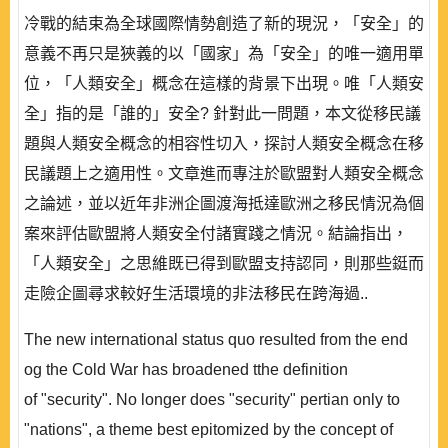
冷戰的結束為全球國際情勢創造了新的現況，「安全」的
意義不再只是狹義的以「國家」為「安全」的唯一適用單
位，「人類安全」概念在這樣的背景下出現。唯「人類安
全」指的是「誰的」安全? 針對此一問題，本文從移民議
題與人類安全概念的相容性切入，探討人類安全概念在移
民議題上之適用性。文章進而專注於歐盟對人類安全概念
之論述，並以近年非洲企圖渡海抵達歐洲之移民情況為個
案來評估歐盟將人類安全付諸實踐之情況。結論指出，
「人類安全」之思維既已得到歐盟支持認同，則那些鋌而
走險企圖尋求較好生活環境的非法移民在跨海過..
The new international status quo resulted from the end
og the Cold War has broadened tthe definition
of "security". No longer does "security" pertian only to
"nations", a theme best epitomized by the concept of