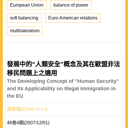
European Union
balance of power
soft balancing
Euro-American relations
multilateralism
發展中的“人類安全”概念及其在歐盟非法
移民問題上之適用
The Developing Concept of "Human Security"
and Its Applicability on Illegal Immigration in
the EU
盧倩儀(Chien-Yi Lu)
46卷4期(2007/12/01)