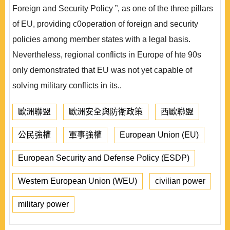
Foreign and Security Policy ”, as one of the three pillars
of EU, providing c0operation of foreign and security
policies among member states with a legal basis.
Nevertheless, regional conflicts in Europe of hte 90s
only demonstrated that EU was not yet capable of
solving military conflicts in its..
歐洲聯盟
歐洲安全與防衛政策
西歐聯盟
公民強權
軍事強權
European Union (EU)
European Security and Defense Policy (ESDP)
Western European Union (WEU)
civilian power
military power