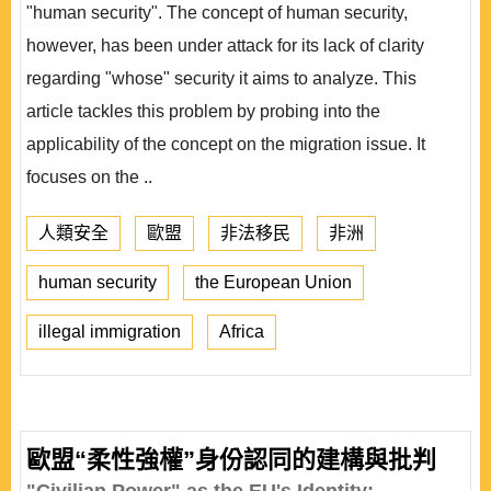
"human security". The concept of human security,
however, has been under attack for its lack of clarity
regarding "whose" security it aims to analyze. This
article tackles this problem by probing into the
applicability of the concept on the migration issue. It
focuses on the ..
人類安全
歐盟
非法移民
非洲
human security
the European Union
illegal immigration
Africa
歐盟“柔性強權”身份認同的建構與批判