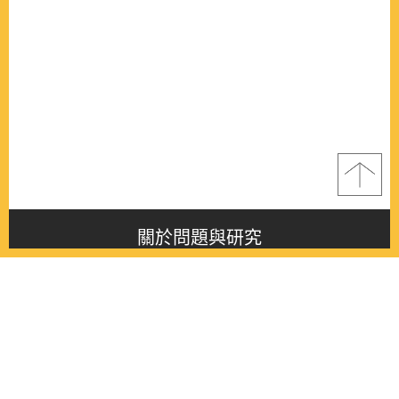
關於問題與研究
About this journal
最新消息
Latest issue
最新期刊
Latest issue