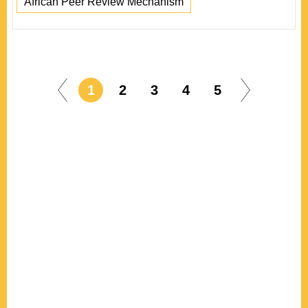
African Peer Review Mechanism
1
2
3
4
5