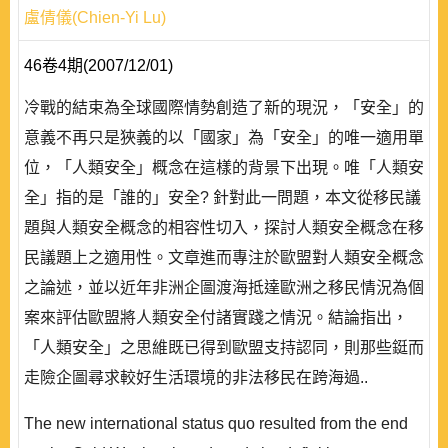
盧倩儀(Chien-Yi Lu)
46卷4期(2007/12/01)
冷戰的結束為全球國際情勢創造了新的現況，「安全」的
意義不再只是狹義的以「國家」為「安全」的唯一適用單
位，「人類安全」概念在這樣的背景下出現。唯「人類安
全」指的是「誰的」安全? 針對此一問題，本文從移民議
題與人類安全概念的相容性切入，探討人類安全概念在移
民議題上之適用性。文章進而專注於歐盟對人類安全概念
之論述，並以近年非洲企圖渡海抵達歐洲之移民情況為個
案來評估歐盟將人類安全付諸實踐之情況。結論指出，
「人類安全」之思維既已得到歐盟支持認同，則那些鋌而
走險企圖尋求較好生活環境的非法移民在跨海過..
The new international status quo resulted from the end