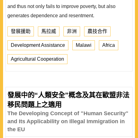
and thus not only fails to improve poverty, but also
generates dependence and resentment.
發展援助
馬拉威
非洲
農技合作
Development Assistance
Malawi
Africa
Agricultural Cooperation
發展中的“人類安全”概念及其在歐盟非法
移民問題上之適用
The Developing Concept of "Human Security"
and Its Applicability on Illegal Immigration in
the EU