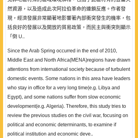
然資源，以及造成此次阿拉伯革命的連鎖反應。作者發
現，經濟發展非常顯著地影響著內部衝突發生的機率，包
括良好的發展以及開放的貿易政策，而民主與衝突則顯示
「倒 U..
Since the Arab Spring occurred in the end of 2010,
Middle East and North Africa(MENA)regions have drawn
attentions from international society because of turbulent
domestic events. Some nations in this area have leaders
who stay in office for a very long time(e.g. Libya and
Egypt), and some nations suffer from slow economic
development(e.g. Algeria). Therefore, this study tries to
review the previous studies on the civil war, focusing on
political and economic determinants, to examine if
political institution and economic deve..