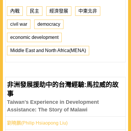
內戰
民主
經濟發展
中東北非
civil war
democracy
economic development
Middle East and North Africa(MENA)
非洲發展援助中的台灣經驗:馬拉威的故
事
Taiwan's Experience in Development
Assistance: The Story of Malawi
劉曉鵬(Philip Hsiaopong Liu)