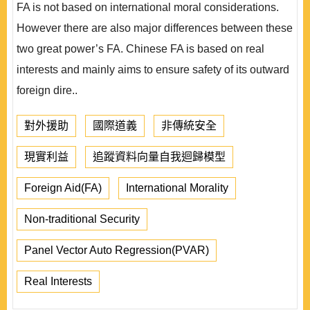
FA is not based on international moral considerations.
However there are also major differences between these
two great power’s FA. Chinese FA is based on real
interests and mainly aims to ensure safety of its outward
foreign dire..
對外援助
國際道義
非傳統安全
現實利益
追蹤資料向量自我迴歸模型
Foreign Aid(FA)
International Morality
Non-traditional Security
Panel Vector Auto Regression(PVAR)
Real Interests