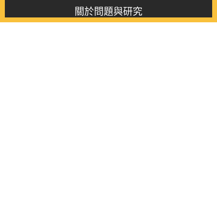
關於問題與研究
About this journal
最新消息
Latest issue
最新期刊
Latest issue
各期期刊
All issues
徵稿啟事
Contribution
聯絡我們
Contact
《問題與研究》季刊 Wenti Yu Yanjiu
Copyright © 2021 Wenti Yu Yanjiu. All Rights Reserved.