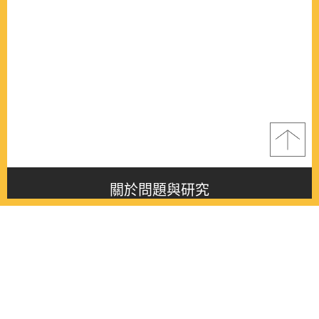
關於問題與研究
About this journal
最新消息
Latest issue
最新期刊
Latest issue