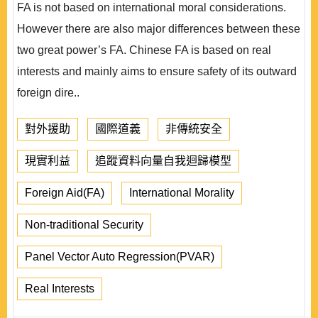
FA is not based on international moral considerations.
However there are also major differences between these
two great power’s FA. Chinese FA is based on real
interests and mainly aims to ensure safety of its outward
foreign dire..
對外援助
國際道義
非傳統安全
現實利益
追蹤資料向量自我迴歸模型
Foreign Aid(FA)
International Morality
Non-traditional Security
Panel Vector Auto Regression(PVAR)
Real Interests