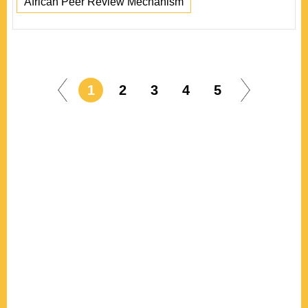
African Peer Review Mechanism
1
2
3
4
5