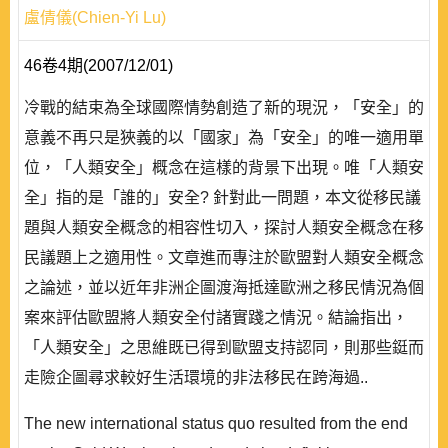
盧倩儀(Chien-Yi Lu)
46卷4期(2007/12/01)
冷戰的結束為全球國際情勢創造了新的現況，「安全」的
意義不再只是狹義的以「國家」為「安全」的唯一適用單
位，「人類安全」概念在這樣的背景下出現。唯「人類安
全」指的是「誰的」安全? 針對此一問題，本文從移民議
題與人類安全概念的相容性切入，探討人類安全概念在移
民議題上之適用性。文章進而專注於歐盟對人類安全概念
之論述，並以近年非洲企圖渡海抵達歐洲之移民情況為個
案來評估歐盟將人類安全付諸實踐之情況。結論指出，
「人類安全」之思維既已得到歐盟支持認同，則那些鋌而
走險企圖尋求較好生活環境的非法移民在跨海過..
The new international status quo resulted from the end