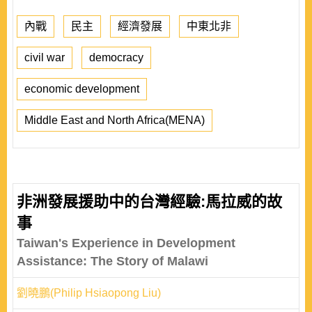
內戰
民主
經濟發展
中東北非
civil war
democracy
economic development
Middle East and North Africa(MENA)
非洲發展援助中的台灣經驗:馬拉威的故
事
Taiwan's Experience in Development
Assistance: The Story of Malawi
劉曉鵬(Philip Hsiaopong Liu)