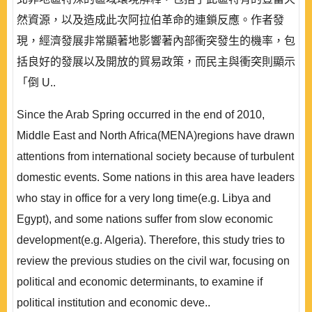
然資源，以及造成此次阿拉伯革命的連鎖反應。作者發
現，經濟發展非常顯著地影響著內部衝突發生的機率，包
括良好的發展以及開放的貿易政策，而民主與衝突則顯示
「倒 U..
Since the Arab Spring occurred in the end of 2010,
Middle East and North Africa(MENA)regions have drawn
attentions from international society because of turbulent
domestic events. Some nations in this area have leaders
who stay in office for a very long time(e.g. Libya and
Egypt), and some nations suffer from slow economic
development(e.g. Algeria). Therefore, this study tries to
review the previous studies on the civil war, focusing on
political and economic determinants, to examine if
political institution and economic deve..