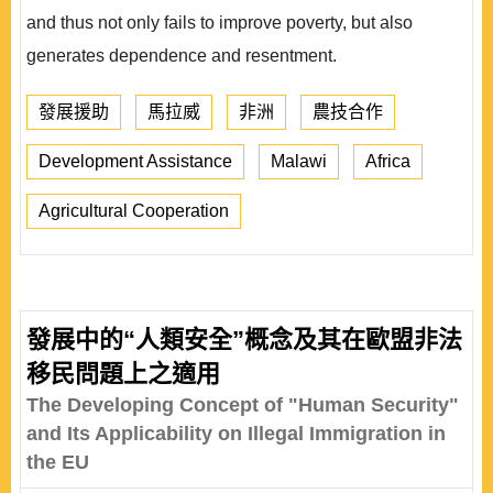
and thus not only fails to improve poverty, but also
generates dependence and resentment.
發展援助
馬拉威
非洲
農技合作
Development Assistance
Malawi
Africa
Agricultural Cooperation
發展中的“人類安全”概念及其在歐盟非法
移民問題上之適用
The Developing Concept of "Human Security"
and Its Applicability on Illegal Immigration in
the EU