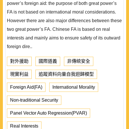
power’s foreign aid: the purpose of both great power’s
FA is not based on international moral considerations.
However there are also major differences between these
two great power’s FA. Chinese FA is based on real
interests and mainly aims to ensure safety of its outward
foreign dire..
對外援助
國際道義
非傳統安全
現實利益
追蹤資料向量自我迴歸模型
Foreign Aid(FA)
International Morality
Non-traditional Security
Panel Vector Auto Regression(PVAR)
Real Interests