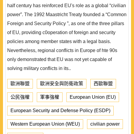
half century has reinforced EU's role as a global “civilian
power”. The 1992 Maastricht Treaty founded a “Common
Foreign and Security Policy ”, as one of the three pillars
of EU, providing c0operation of foreign and security
policies among member states with a legal basis.
Nevertheless, regional conflicts in Europe of hte 90s
only demonstrated that EU was not yet capable of
solving military conflicts in its..
歐洲聯盟
歐洲安全與防衛政策
西歐聯盟
公民強權
軍事強權
European Union (EU)
European Security and Defense Policy (ESDP)
Western European Union (WEU)
civilian power