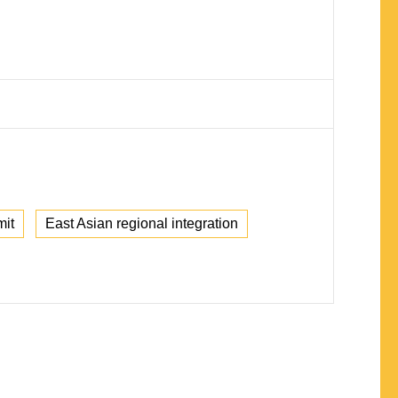
mit
East Asian regional integration