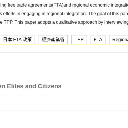
ng free trade agreements(FTA)and regional economic integration
efforts in engaging in regional integration. The goal of this pap
he TPP. This paper adopts a qualitative approach by interviewing 
日本 FTA 政策
經濟產業省
TPP
FTA
Regiona
n Elites and Citizens