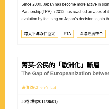
Since 2000, Japan has become more active in signi
Partnership(TPP)in 2013 has reached an apex of its 
evolution by focusing on Japan’s decision to join t
跨太平洋夥伴協定
FTA
區域經濟整合
菁英-公民的「歐洲化」斷層
The Gap of Europeanization betwee
盧倩儀(Chien-Yi Lu)
50卷2期(2011/06/01)