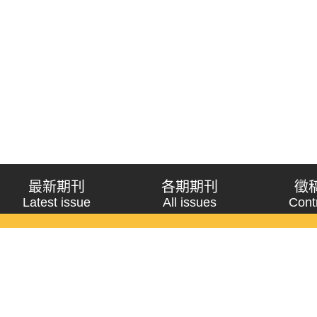
最新期刊
各期期刊
徵
Latest issue
All issues
Cont
《問題與研究》季刊 Wenti Yu Yanjiu
Copyright © 2021 Wenti Yu Yanjiu. All Rights Reserved.
獲「國科會人文社會科學研究中心」補助