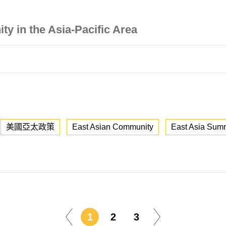
 in the Asia-Pacific Area
美國亞太政策
East Asian Community
East Asia Sum
1
2
3