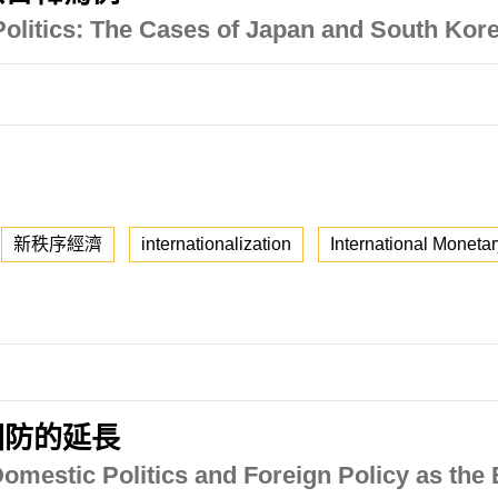
Politics: The Cases of Japan and South Kor
新秩序經濟
internationalization
International Moneta
國防的延長
: Domestic Politics and Foreign Policy as the