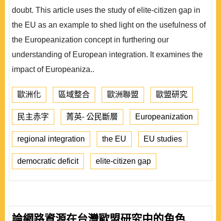
doubt. This article uses the study of elite-citizen gap in
the EU as an example to shed light on the usefulness of
the Europeanization concept in furthering our
understanding of European integration. It examines the
impact of Europeaniza..
歐洲化
區域整合
歐洲聯盟
歐盟研究
民主赤字
菁英- 公民斷層
Europeanization
regional integration
the EU
EU studies
democratic deficit
elite-citizen gap
論網路資源在台灣歐盟研究中的角色