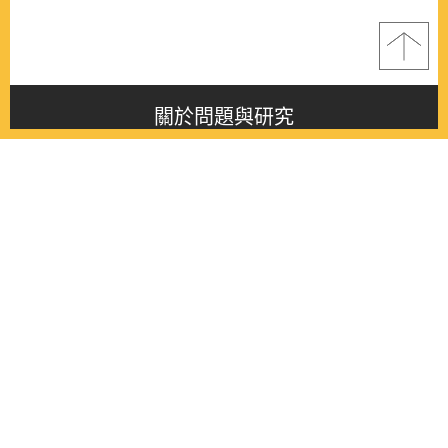
關於問題與研究
About this journal
最新消息
Latest issue
最新期刊
Latest issue
各期期刊
All issues
徵稿啟事
Contribution
聯絡我們