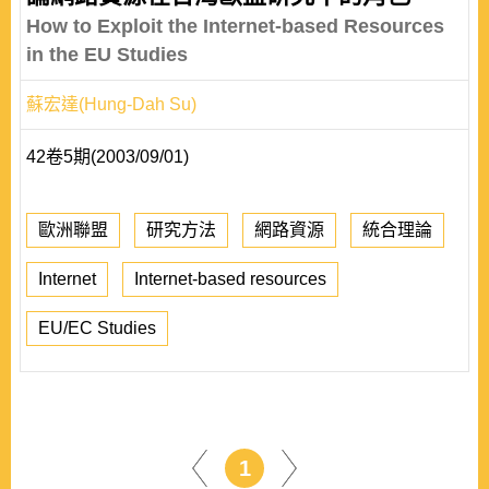
How to Exploit the Internet-based Resources
in the EU Studies
蘇宏達(Hung-Dah Su)
42卷5期(2003/09/01)
歐洲聯盟
研究方法
網路資源
統合理論
Internet
Internet-based resources
EU/EC Studies
1