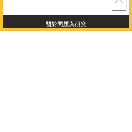
關於問題與研究
About this journal
最新消息
Latest issue
最新期刊
Latest issue
各期期刊
All issues
徵稿啟事
Contribution
聯絡我們
Contact