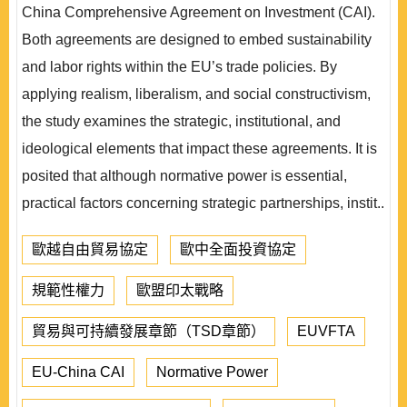
China Comprehensive Agreement on Investment (CAI).
Both agreements are designed to embed sustainability
and labor rights within the EU’s trade policies. By
applying realism, liberalism, and social constructivism,
the study examines the strategic, institutional, and
ideological elements that impact these agreements. It is
posited that although normative power is essential,
practical factors concerning strategic partnerships, instit..
歐越自由貿易協定
歐中全面投資協定
規範性權力
歐盟印太戰略
貿易與可持續發展章節（TSD章節）
EUVFTA
EU-China CAI
Normative Power