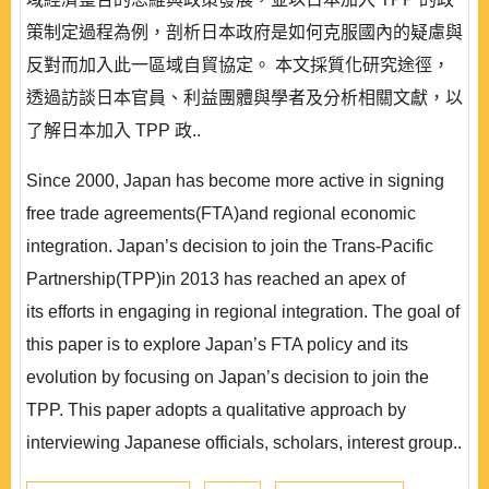
策制定過程為例，剖析日本政府是如何克服國內的疑慮與
反對而加入此一區域自貿協定。 本文採質化研究途徑，
透過訪談日本官員、利益團體與學者及分析相關文獻，以
了解日本加入 TPP 政..
Since 2000, Japan has become more active in signing
free trade agreements(FTA)and regional economic
integration. Japan’s decision to join the Trans-Pacific
Partnership(TPP)in 2013 has reached an apex of
its efforts in engaging in regional integration. The goal of
this paper is to explore Japan’s FTA policy and its
evolution by focusing on Japan’s decision to join the
TPP. This paper adopts a qualitative approach by
interviewing Japanese officials, scholars, interest group..