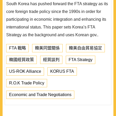
South Korea has pushed forward the FTA strategy as its
core foreign trade policy since the 1990s in order for
participating in economic integration and enhancing its
international status. This paper sets Korea’s FTA
Strategy as the background and uses Korean gov..
FTA 戰略
韓美同盟關係
韓美自由貿易協定
韓國經貿政策
經貿談判
FTA Strategy
US-ROK Alliance
KORUS FTA
R.O.K Trade Policy
Economic and Trade Negotiations