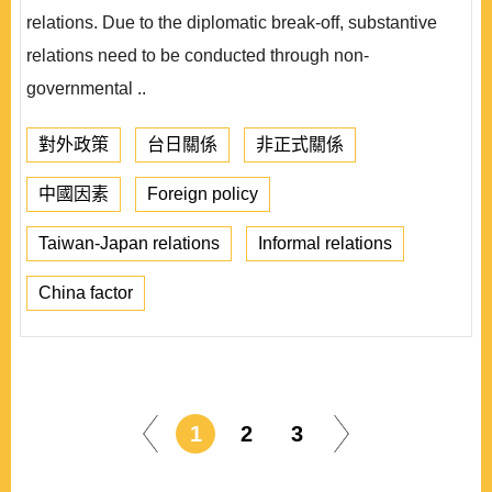
relations. Due to the diplomatic break-off, substantive
relations need to be conducted through non-
governmental ..
對外政策
台日關係
非正式關係
中國因素
Foreign policy
Taiwan-Japan relations
Informal relations
China factor
1
2
3