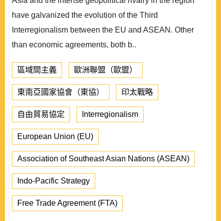
Asia and the intense geopolitical rivalry in the region
have galvanized the evolution of the Third
Interregionalism between the EU and ASEAN. Other
than economic agreements, both b..
區域間主義
歐洲聯盟（歐盟）
東南亞國家協會（東協）
印太戰略
自由貿易協定
Interregionalism
European Union (EU)
Association of Southeast Asian Nations (ASEAN)
Indo-Pacific Strategy
Free Trade Agreement (FTA)