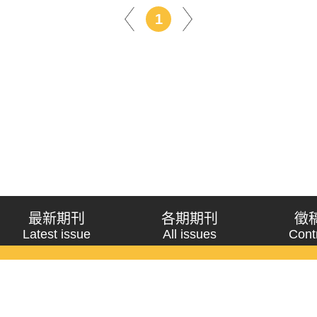
1
最新期刊
各期期刊
徵
Latest issue
All issues
Cont
《問題與研究》季刊 Wenti Yu Yanjiu
Copyright © 2021 Wenti Yu Yanjiu. All Rights Reserved.