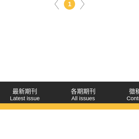
1
最新期刊
各期期刊
徵
Latest issue
All issues
Cont
《問題與研究》季刊 Wenti Yu Yanjiu
Copyright © 2021 Wenti Yu Yanjiu. All Rights Reserved.
獲「國科會人文社會科學研究中心」補助