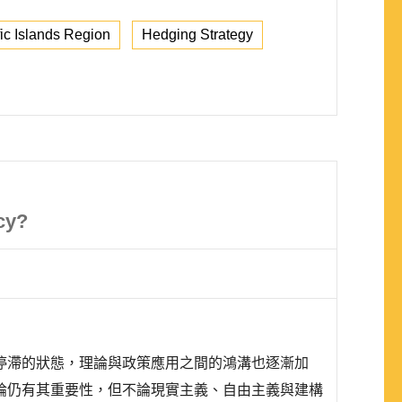
fic Islands Region
Hedging Strategy
cy?
停滯的狀態，理論與政策應用之間的鴻溝也逐漸加
論仍有其重要性，但不論現實主義、自由主義與建構