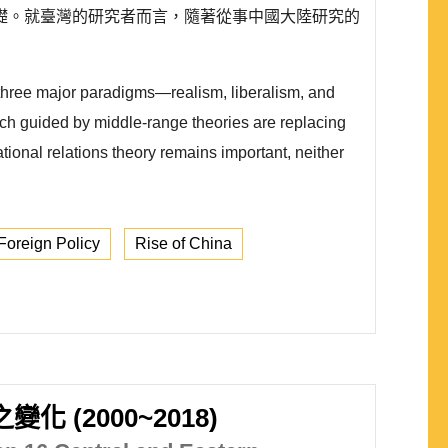
礎。就臺灣的研究者而言，隨著從事中國大陸研究的
e three major paradigms—realism, liberalism, and
ch guided by middle-range theories are replacing
tional relations theory remains important, neither
Foreign Policy
Rise of China
2000~2018)