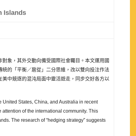
n Islands
作對象，其外交動向備受國際社會矚目。本文運用國
傳統的「平衡／扈從」二分思維，改以雙向投注作法
在美中競逐的混沌局面中靈活遊走，同步交好各方以
 United States, China, and Australia in recent
he attention of the international community. This
slands. The research of “hedging strategy” suggests