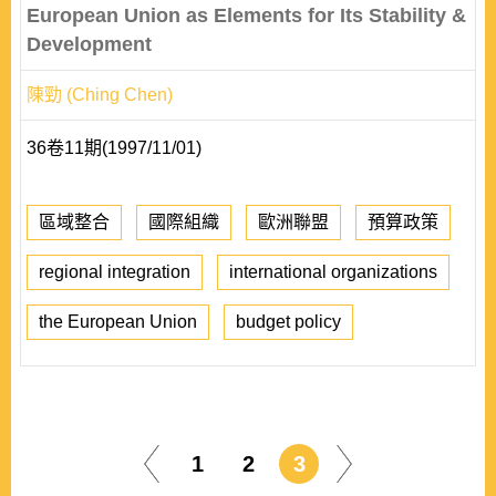
European Union as Elements for Its Stability &
Development
陳勁 (Ching Chen)
36卷11期(1997/11/01)
區域整合
國際組織
歐洲聯盟
預算政策
regional integration
international organizations
the European Union
budget policy
1
2
3