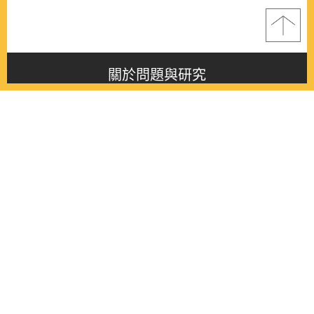
關於問題與研究
About this journal
最新消息
Latest issue
最新期刊
Latest issue
各期期刊
All issues
徵稿啟事
Contribution
聯絡我們