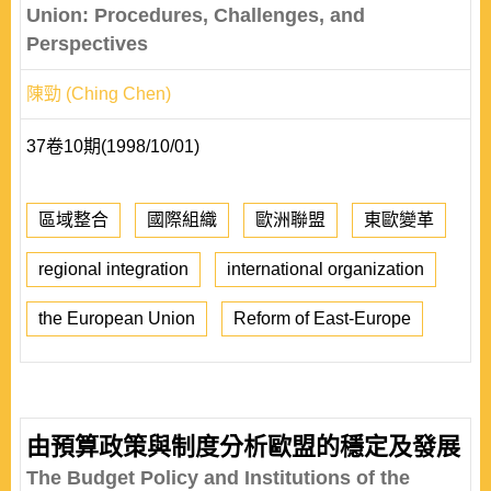
Union: Procedures, Challenges, and
Perspectives
陳勁 (Ching Chen)
37卷10期(1998/10/01)
區域整合
國際組織
歐洲聯盟
東歐變革
regional integration
international organization
the European Union
Reform of East-Europe
由預算政策與制度分析歐盟的穩定及發展
The Budget Policy and Institutions of the