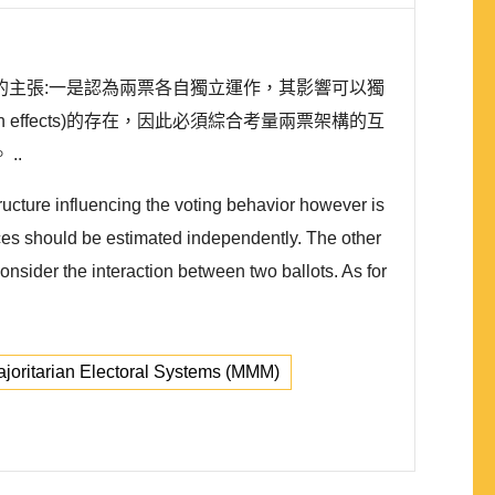
主張:一是認為兩票各自獨立運作，其影響可以獨
ion effects)的存在，因此必須綜合考量兩票架構的互
..
ructure influencing the voting behavior however is
ences should be estimated independently. The other
consider the interaction between two ballots. As for
oritarian Electoral Systems (MMM)