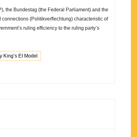
), the Bundestag (the Federal Parliament) and the
 connections (Politikverflechtung) characteristic of
ernment’s ruling efficiency to the ruling party’s
y King’s EI Model