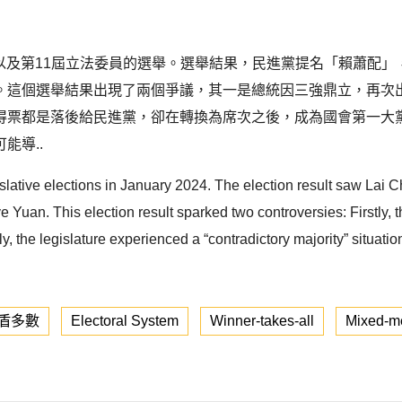
統，以及第11屆立法委員的選舉。選舉結果，民進黨提名「賴蕭配
。這個選舉結果出現了兩個爭議，其一是總統因三強鼎立，再次
得票都是落後給民進黨，卻在轉換為席次之後，成為國會第一大
能導..
slative elections in January 2024. The election result saw Lai Ch
ve Yuan. This election result sparked two controversies: Firstly,
y, the legislature experienced a “contradictory majority” situat
盾多數
Electoral System
Winner-takes-all
Mixed-me