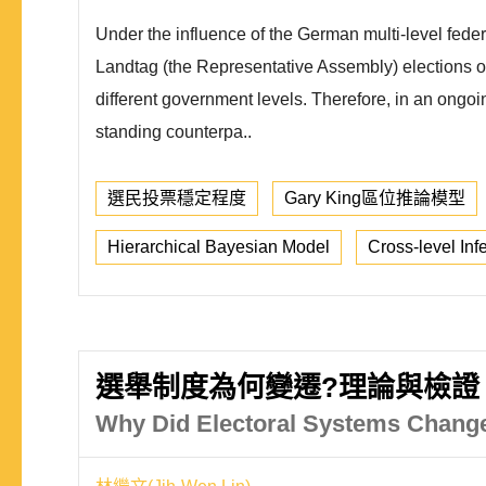
Under the influence of the German multi-level fed
Landtag (the Representative Assembly) elections ofte
different government levels. Therefore, in an ongoing
standing counterpa..
選民投票穩定程度
Gary King區位推論模型
Hierarchical Bayesian Model
Cross-level Inf
選舉制度為何變遷?理論與檢證
Why Did Electoral Systems Change?