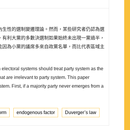
內生性的選制變遷理論。然而，某些研究者仍認為選
，有利大黨的多數決選制如果始終未出現一黨過半，
能因為小黨的議席多來自政黨名單，而比代表區域主
 electoral systems should treat party system as the
t are irrelevant to party system. This paper
em. First, if a majority party never emerges from a
form
endogenous factor
Duverger’s law