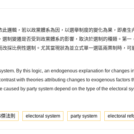
依此邏輯，若以政黨體系為因，以選舉制度的變化為果，即產生
，選制變遷是否受到政黨體系的影響，取決於選制的種類。第一
而改採比例性選制。尤其當現狀為並立式單一選區兩票制時，可
 system. By this logic, an endogenous explanation for changes in
trast with theories attributing changes to exogenous factors tha
 caused by party system depend on the type of the electoral syst
弗傑法則
electoral system
party system
electoral re