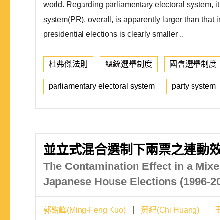
world. Regarding parliamentary electoral system, it 
system(PR), overall, is apparently larger than that 
presidential elections is clearly smaller ..
杜弗傑法則
總統選舉制度
國會選舉制度
parliamentary electoral system
party system
並立式混合選制下兩票之連動效果
The Contamination Effect in a Mix
Japanese House Elections (1996-2
郭銘峰(Ming-Feng Kuo)
黃紀(Chi Huang)
王