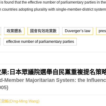
is found that the effective number of parliamentary parties in th
in countries adopting plurality with single-member-district syste
政黨體系
國會有效政黨數
Duverger’s law
pres
effective number of parliamentary parties
:日本眾議院選舉自民黨重複提名策略之分析
ed-Member Majoritarian System: the Influenc
005)
鼎銘(Ding-Ming Wang)