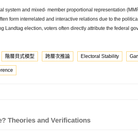
eral system and mixed- member proportional representation (MMP
n form interrelated and interactive relations due to the political
 Landtag election, voters often directly attribute the federal gov
階層貝式模型
跨層次推論
Electoral Stability
Gar
erence
 Theories and Verifications