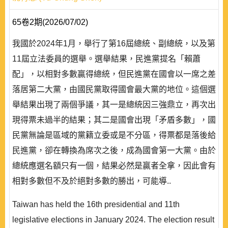
65卷2期(2026/07/02)
我國於2024年1月，舉行了第16屆總統、副總統，以及第
11屆立法委員的選舉。選舉結果，民進黨提名「賴蕭
配」，以相對多數贏得總統，但民進黨在國會以一席之差
落居第二大黨，由國民黨取得國會最大黨的地位。這個選
舉結果出現了兩個爭議，其一是總統因三強鼎立，再次出
現得票未過半的結果；其二是國會出現「矛盾多數」，國
民黨無論是區域的黨籍立委或是不分區，得票都是落後給
民進黨，卻在轉換為席次之後，成為國會第一大黨。由於
總統應選名額只有一個，結果必然是贏者全拿，因此會有
相對多數但不及於絕對多數的勝出，可能導..
Taiwan has held the 16th presidential and 11th
legislative elections in January 2024. The election result