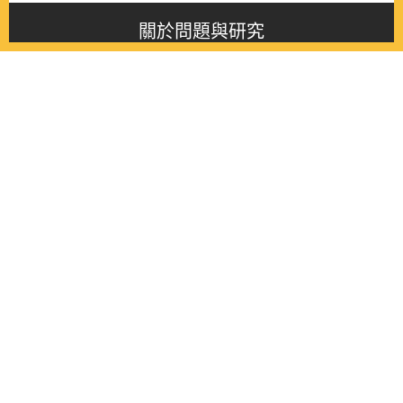
關於問題與研究
About this journal
最新消息
Latest issue
最新期刊
Latest issue
各期期刊
All issues
徵稿啟事
Contribution
聯絡我們
Contact
《問題與研究》季刊 Wenti Yu Yanjiu
Copyright © 2021 Wenti Yu Yanjiu. All Rights Reserved.