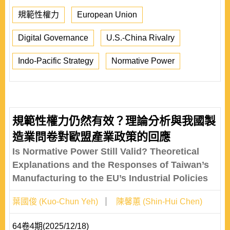
規範性權力
European Union
Digital Governance
U.S.-China Rivalry
Indo-Pacific Strategy
Normative Power
規範性權力仍然有效？理論分析與我國製
造業問卷對歐盟產業政策的回應
Is Normative Power Still Valid? Theoretical
Explanations and the Responses of Taiwan’s
Manufacturing to the EU’s Industrial Policies
葉國俊 (Kuo-Chun Yeh)
陳馨蕙 (Shin-Hui Chen)
64卷4期(2025/12/18)