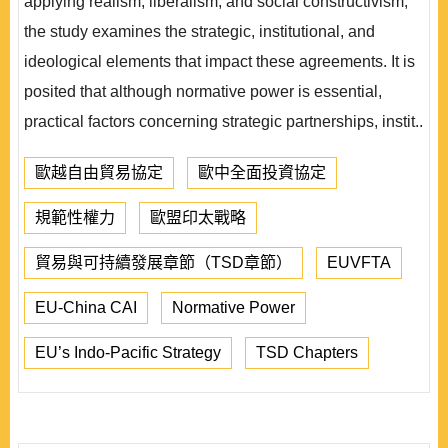
applying realism, liberalism, and social constructivism,
the study examines the strategic, institutional, and
ideological elements that impact these agreements. It is
posited that although normative power is essential,
practical factors concerning strategic partnerships, instit..
歐越自由貿易協定
歐中全面投資協定
規範性權力
歐盟印太戰略
貿易與可持續發展章節（TSD章節）
EUVFTA
EU-China CAI
Normative Power
EU’s Indo-Pacific Strategy
TSD Chapters