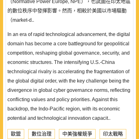
（Normative Power Europe, NPE），也試圖在印太地區
的數位秩序中發揮影響。然而，相較於美國以市場驅動
（market-d..
In an era of rapid technological advancement, the digital
domain has become a core battleground for geopolitical
competition, reshaping global governance, security, and
economic structures. The intensifying U.S.-China
technological rivalry is accelerating the fragmentation of
the global digital order, with the key challenge being the
divergence in global cyber governance norms, reflecting
conflicting values and policy priorities. Against this
backdrop, the Indo-Pacific region, with its economic
potential and technological innovation capacit..
歐盟
數位治理
中美強權競爭
印太戰略