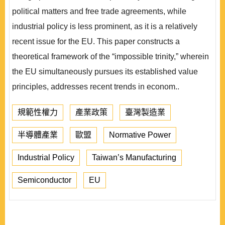
political matters and free trade agreements, while
industrial policy is less prominent, as it is a relatively
recent issue for the EU. This paper constructs a
theoretical framework of the “impossible trinity,” wherein
the EU simultaneously pursues its established value
principles, addresses recent trends in econom..
規範性權力
產業政策
臺灣製造業
半導體產業
歐盟
Normative Power
Industrial Policy
Taiwan’s Manufacturing
Semiconductor
EU