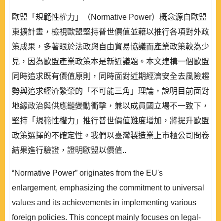
歐盟「規範性權力」（Normative Power）概念源自歐盟
東擴計畫，檢視歐盟堅持普世價值並藉以推行各項對外政
策成果，多著眼於法政與自由貿易協議而產業政策較為少
見，因為歐盟產業政策本是新近議題。本文建構一個歐盟
同時追求既有價值原則，同時面對近期經濟安全去風險趨
勢與追求經濟繁榮的「不可能三角」理論，說明目前面對
地緣政治與供應鏈變動衝擊，兼以成員國立場不一致下，
堅持「規範性權力」推行普世價值難度增加，將提升歐盟
政策選擇的不確定性。我們以臺灣製造業上市櫃公司問卷
結果進行驗證，證明歐盟以價值..
“Normative Power” originates from the EU's
enlargement, emphasizing the commitment to universal
values and its achievements in implementing various
foreign policies. This concept mainly focuses on legal-