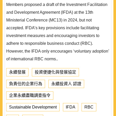
Members proposed a draft of the Investment Facilitation
and Development Agreement (IFDA) at the 13th
Ministerial Conference (MC13) in 2024, but not
accepted. IFDA’s key provisions include facilitating
investment measures and encouraging investors to
adhere to responsible business conduct (RBC).
However, the IFDA only encourages ‘voluntary adoption’
of international RBC norms..
永續發展
投資便捷化與發展協定
負責任的企業行為
永續投資人 認證
企業永續盡職調查指令
Sustainable Development
IFDA
RBC