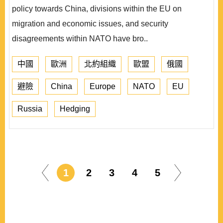
policy towards China, divisions within the EU on
migration and economic issues, and security
disagreements within NATO have bro..
中國
歐洲
北約組織
歐盟
俄國
避險
China
Europe
NATO
EU
Russia
Hedging
1
2
3
4
5