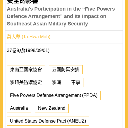
安全的影響
Australia's Porticipation in the “Five Powers
Defence Arrangement” and Its Impact on
Southeast Asian Military Security
莫大華 (Ta-Hwa Moh)
37卷9期(1998/09/01)
東南亞國家協會
五國防禦安排
澳紐美防禦協定
澳洲
軍事
Five Powers Defense Arrangement (FPDA)
Australia
New Zealand
United States Defense Pact (ANEUZ)