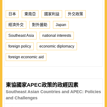
日本
東南亞
國家利益
外交政策
經濟外交
對外援助
Japan
Southeast Asia
national interests
foreign policy
economic diplomacy
foreign economic aid
東協國家APEC政策的政經因素
Southeast Asian Countries and APEC: Policies
and Challenges