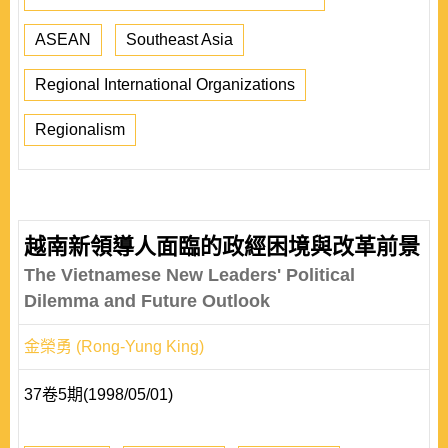
ASEAN
Southeast Asia
Regional International Organizations
Regionalism
越南新領導人面臨的政經困境與改革前景
The Vietnamese New Leaders' Political
Dilemma and Future Outlook
金榮勇 (Rong-Yung King)
37卷5期(1998/05/01)