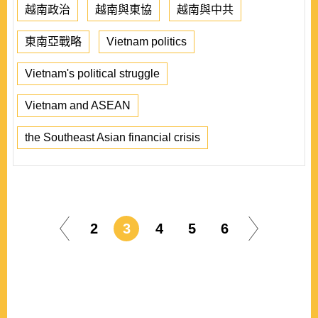
越南政治
越南與東協
越南與中共
東南亞戰略
Vietnam politics
Vietnam's political struggle
Vietnam and ASEAN
the Southeast Asian financial crisis
2
3
4
5
6