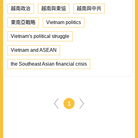
越南政治
越南與東協
越南與中共
東南亞戰略
Vietnam politics
Vietnam's political struggle
Vietnam and ASEAN
the Southeast Asian financial crisis
1