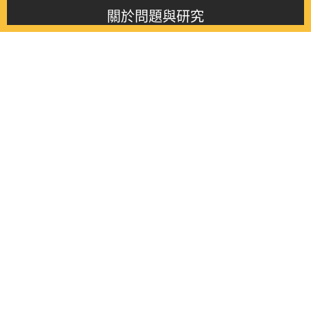
關於問題與研究
About this journal
最新消息
Latest issue
最新期刊
Latest issue
各期期刊
All issues
徵稿啟事
Contribution
聯絡我們
Contact
《問題與研究》季刊 Wenti Yu Yanjiu
Copyright © 2021 Wenti Yu Yanjiu. All Rights Reserved.