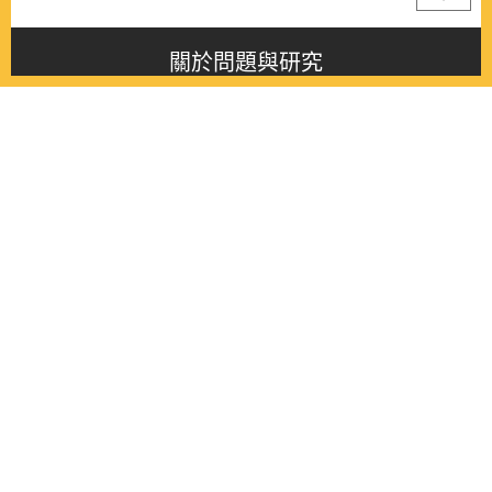
關於問題與研究
About this journal
最新消息
Latest issue
最新期刊
Latest issue
各期期刊
All issues
徵稿啟事
Contribution
聯絡我們
Contact
《問題與研究》季刊 Wenti Yu Yanjiu