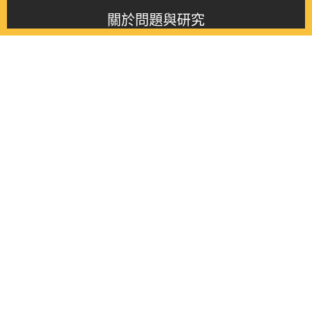
關於問題與研究
About this journal
最新消息
Latest issue
最新期刊
Latest issue
各期期刊
All issues
徵稿啟事
Contribution
聯絡我們
Contact
《問題與研究》季刊 Wenti Yu Yanjiu
Copyright © 2021 Wenti Yu Yanjiu. All Rights Reserved.