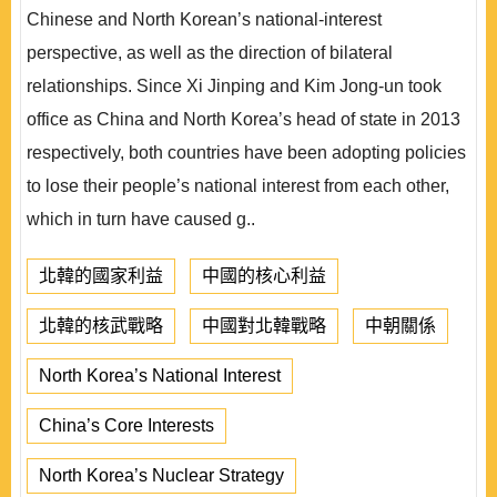
Chinese and North Korean’s national-interest
perspective, as well as the direction of bilateral
relationships. Since Xi Jinping and Kim Jong-un took
office as China and North Korea’s head of state in 2013
respectively, both countries have been adopting policies
to lose their people’s national interest from each other,
which in turn have caused g..
北韓的國家利益
中國的核心利益
北韓的核武戰略
中國對北韓戰略
中朝關係
North Korea’s National Interest
China’s Core Interests
North Korea’s Nuclear Strategy