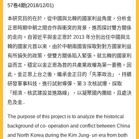
57卷4期(2018/12/01)
本研究目的在於，從中國與北韓的國家利益角度，分析金
正恩時期中朝之間合作與衝突的背景，進而探討雙方關係
的走向。自習近平與金正恩於 2013 年分別出任中國與北
韓的國家元首以來，由於中朝兩國皆採取對對方國家利益
有所損失的政策，使雙方關係陷入緊張。就北韓的國家利
益而言，穩定以金正恩為首的共產黨政權為第一要務。因
此，金正恩上台之後，繼承金正日的「先軍政治」，持續
研發軍事科技，進行試射導彈、第 3 次核試爆，採取
「經濟、核武建設並進路線」，以凝聚國內團結，且處決
危及金..
The purpose of this project is to analyze the historical
background of co- operation and conflict between China
and North Korea during the Kim Jung- un era from both