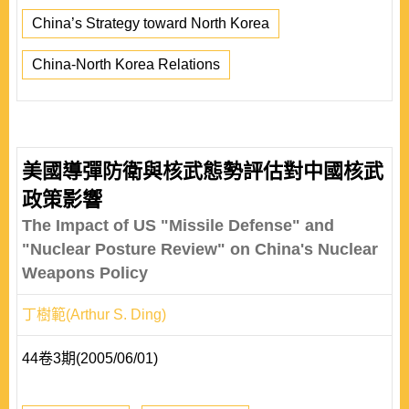
China’s Strategy toward North Korea
China-North Korea Relations
美國導彈防衛與核武態勢評估對中國核武
政策影響
The Impact of US "Missile Defense" and
"Nuclear Posture Review" on China's Nuclear
Weapons Policy
丁樹範(Arthur S. Ding)
44卷3期(2005/06/01)