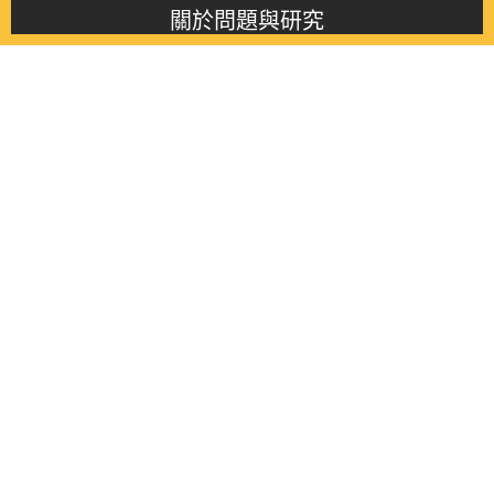
關於問題與研究
About this journal
最新消息
Latest issue
最新期刊
Latest issue
各期期刊
All issues
徵稿啟事
Contribution
聯絡我們
Contact
《問題與研究》季刊 Wenti Yu Yanjiu
Copyright © 2021 Wenti Yu Yanjiu. All Rights Reserved.