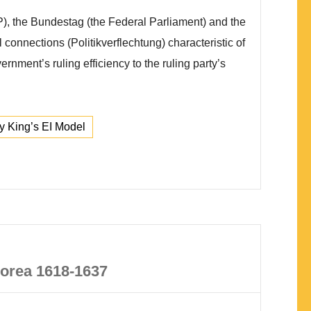
), the Bundestag (the Federal Parliament) and the
 connections (Politikverflechtung) characteristic of
ernment’s ruling efficiency to the ruling party’s
y King’s EI Model
Korea 1618-1637