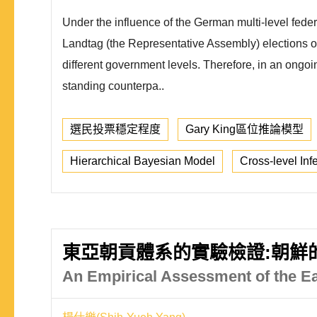
Under the influence of the German multi-level fed
Landtag (the Representative Assembly) elections ofte
different government levels. Therefore, in an ongoing
standing counterpa..
選民投票穩定程度
Gary King區位推論模型
Hierarchical Bayesian Model
Cross-level Inf
東亞朝貢體系的實驗檢證:朝鮮的案
An Empirical Assessment of the Ea