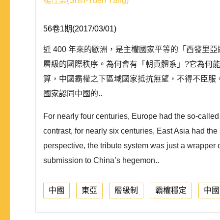
楊仕樂(Shih-Yueh Yang)
56卷1期(2017/03/01)
近 400 年來的歐洲，是主權國家平等的「西發里
層級的國際秩序。為何會有「朝貢體系」?它為何
算，中國霸權之下區域國家抵抗無望，不得不臣服
國家認同中國的..
For nearly four centuries, Europe had the so-called
contrast, for nearly six centuries, East Asia had t
perspective, the tribute system was just a wrapper 
submission to China’s hegemon..
中國
東亞
層級制
霸權穩定
中國