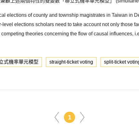
兼顧上述兩個特性的雙變數「聯立式機率單元模型」 (simultaneous eq
ocal elections of county and township magistrates in Taiwan in D
level elections scholars need to take account not only those fact
o competing theories concerning the flow of causal influences, i
立式機率單元模型
straight-ticket voting
split-ticket votin
1