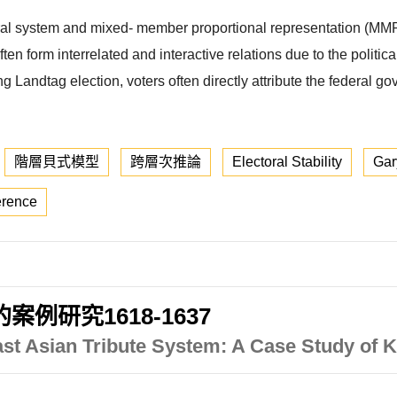
eral system and mixed- member proportional representation (MMP
n form interrelated and interactive relations due to the political
 Landtag election, voters often directly attribute the federal gov
階層貝式模型
跨層次推論
Electoral Stability
Gar
erence
例研究1618-1637
st Asian Tribute System: A Case Study of 