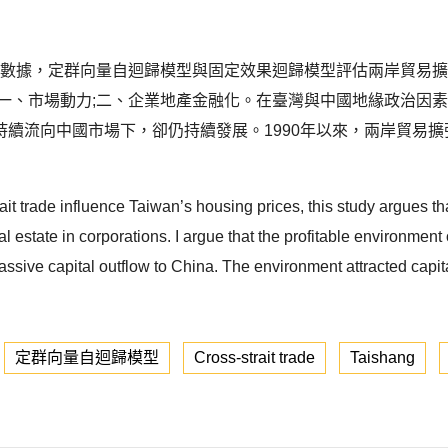
級追蹤數據，定群向量自迴歸模型與固定效果迴歸模型評估兩岸貿
:一、市場動力;二、企業地產金融化。在臺灣與中國地緣政治因
續流向中國市場下，卻仍持續發展。1990年以來，兩岸貿易
ait trade influence Taiwan’s housing prices, this study argues th
al estate in corporations. I argue that the profitable environment
ssive capital outflow to China. The environment attracted capita
定群向量自迴歸模型
Cross-strait trade
Taishang