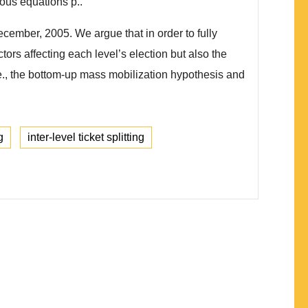
uations p..
ecember, 2005. We argue that in order to fully
ors affecting each level’s election but also the
.e., the bottom-up mass mobilization hypothesis and
g
inter-level ticket splitting