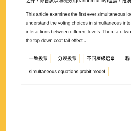
之外，亦嘗試以隨機效用(random utility)理論，推演
This article examines the first ever simultaneous l
understand the voting choices in simultaneous inter-
interactions between different levels. There are tw
the top-down coat-tail effect ..
一致投票
分裂投票
不同層級選舉
聯
simultaneous equations probit model