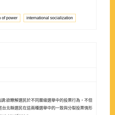
n of power
international socialization
強調:欲瞭解選民於不同層級選舉中的投票行為，不但
述台北縣選民在這兩種選舉中的一致與分裂投票情形