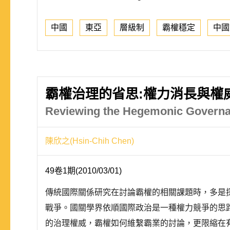
中國
東亞
層級制
霸權穩定
中國
霸權治理的省思:權力消長與權
Reviewing the Hegemonic Governan
陳欣之(Hsin-Chih Chen)
49卷1期(2010/03/01)
傳統國際關係研究在討論霸權的相關課題時，多是
戰爭。國關學界依順國際政治是一種權力競爭的思
的治理權威，霸權如何維繫霸業的討論，更限縮在