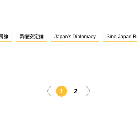
脅論
霸權安定論
Japan's Diplomacy
Sino-Japan R
1
2