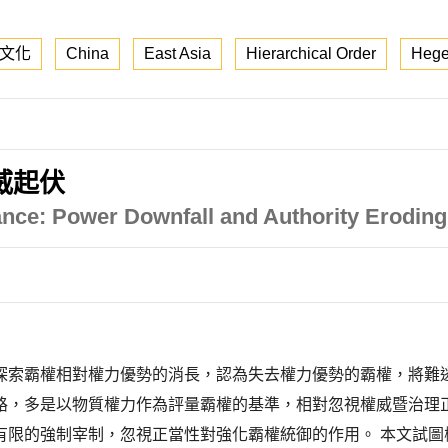
文化
China
East Asia
Hierarchical Order
Hege
威起伏
ce: Power Downfall and Authority Eroding
探索霸權相對權力優勢的消長，認為失去權力優勢的霸權，將難
路，多是以物質權力作為評量霸權的基準，相對忽視權威暨治理
有限的強制宰制，忽視正當性對強化霸權統御的作用。 本文試圖