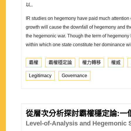
以..
IR studies on hegemony have paid much attention on
growth will cause the downfall of hegemony and the
the hegemonic war. Though the term of hegemony ha
within which one state constitute her dominance wit
霸權
霸權穩定論
權力轉移
權威
Legitimacy
Governance
從層次分析探討霸權穩定論:一
Level-of-Analysis and Hegemonic St