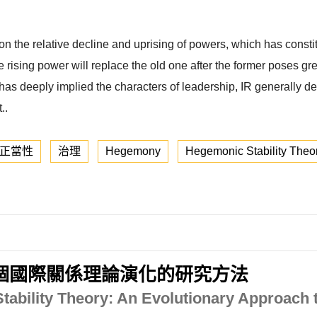
 the relative decline and uprising of powers, which has constitu
 rising power will replace the old one after the former poses g
s deeply implied the characters of leadership, IR generally de
..
正當性
治理
Hegemony
Hegemonic Stability Theo
個國際關係理論演化的研究方法
ability Theory: An Evolutionary Approach t