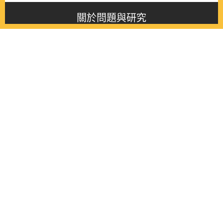
關於問題與研究
About this journal
最新消息
Latest issue
最新期刊
Latest issue
各期期刊
All issues
徵稿啟事
Contribution
聯絡我們
Contact
《問題與研究》季刊 Wenti Yu Yanjiu
Copyright © 2021 Wenti Yu Yanjiu. All Rights Reserved.