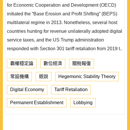
for Economic Cooperation and Development (OECD)
initiated the “Base Erosion and Profit Shifting” (BEPS)
multilateral regime in 2013. Nonetheless, several host
countries hunting for revenue unilaterally adopted digital
service taxes, and the US Trump administration
responded with Section 301 tariff retaliation from 2019 t..
霸權穩定論
數位經濟
關稅報復
常設機構
遊說
Hegemonic Stability Theory
Digital Economy
Tariff Retaliation
Permanent Establishment
Lobbying