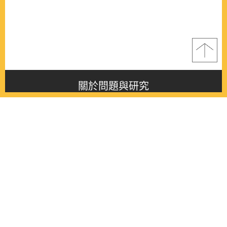
關於問題與研究
About this journal
最新消息
Latest issue
最新期刊
Latest issue
各期期刊
All issues
徵稿啟事