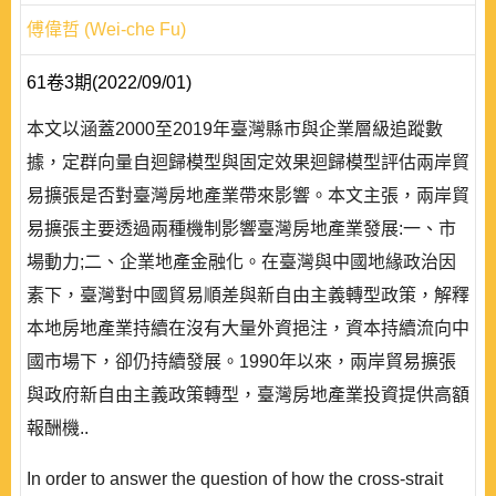
傅偉哲 (Wei-che Fu)
61卷3期(2022/09/01)
本文以涵蓋2000至2019年臺灣縣市與企業層級追蹤數
據，定群向量自迴歸模型與固定效果迴歸模型評估兩岸貿
易擴張是否對臺灣房地產業帶來影響。本文主張，兩岸貿
易擴張主要透過兩種機制影響臺灣房地產業發展:一、市
場動力;二、企業地產金融化。在臺灣與中國地緣政治因
素下，臺灣對中國貿易順差與新自由主義轉型政策，解釋
本地房地產業持續在沒有大量外資挹注，資本持續流向中
國市場下，卻仍持續發展。1990年以來，兩岸貿易擴張
與政府新自由主義政策轉型，臺灣房地產業投資提供高額
報酬機..
In order to answer the question of how the cross-strait