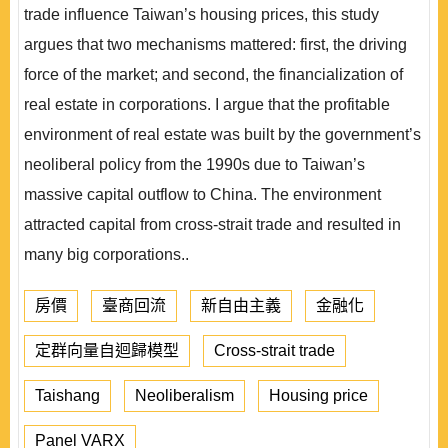
trade influence Taiwan’s housing prices, this study
argues that two mechanisms mattered: first, the driving
force of the market; and second, the financialization of
real estate in corporations. I argue that the profitable
environment of real estate was built by the government’s
neoliberal policy from the 1990s due to Taiwan’s
massive capital outflow to China. The environment
attracted capital from cross-strait trade and resulted in
many big corporations..
房價
臺商回流
新自由主義
金融化
定群向量自迴歸模型
Cross-strait trade
Taishang
Neoliberalism
Housing price
Panel VARX