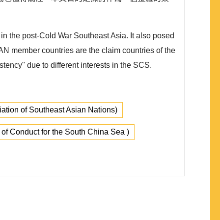
n the post-Cold War Southeast Asia. It also posed
AN member countries are the claim countries of the
ncy" due to different interests in the SCS.
tion of Southeast Asian Nations)
f Conduct for the South China Sea )