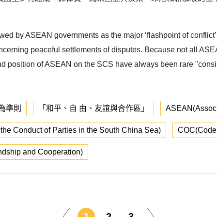
 by ASEAN governments as the major ‘flashpoint of conflict’ i
oncerning peaceful settlements of disputes. Because not all ASE
nd position of ASEAN on the SCS have always been rare "consiste
為準則
「和平、自 由、友誼與合作區」
ASEAN(Associa
he Conduct of Parties in the South China Sea)
COC(Code o
ndship and Cooperation)
1
2
3