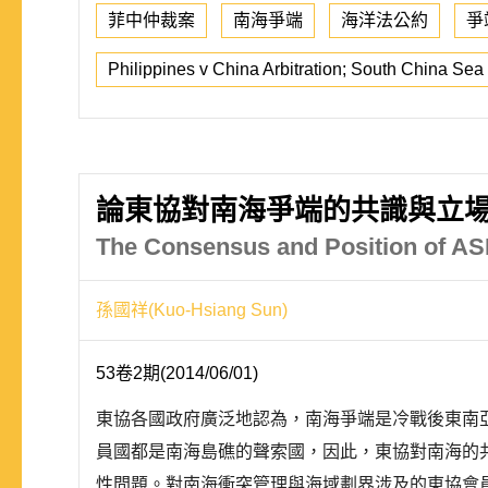
菲中仲裁案
南海爭端
海洋法公約
爭
Philippines v China Arbitration; South China Se
論東協對南海爭端的共識與立
The Consensus and Position of AS
孫國祥(Kuo-Hsiang Sun)
53卷2期(2014/06/01)
東協各國政府廣泛地認為，南海爭端是冷戰後東南
員國都是南海島礁的聲索國，因此，東協對南海的
性問題。對南海衝突管理與海域劃界涉及的東協會