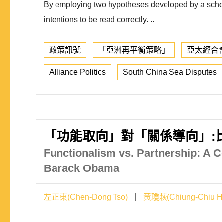
By employing two hypotheses developed by a schola
intentions to be read correctly. ..
政策訊號
「亞洲再平衡策略」
亞太經合
Alliance Politics
South China Sea Disputes
「功能取向」對「關係導向」:
Functionalism vs. Partnership: A 
Barack Obama
左正東(Chen-Dong Tso)
黃瓊萩(Chiung-Chiu H