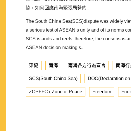
協，如何回應南海緊張局勢的..
The South China Sea(SCS)dispute was widely viewed
a serious test of ASEAN’s unity and of its norms c
SCS islands and reefs, therefore, the consensus a
ASEAN decision-making s..
東協
南海
南海各方行為宣言
南海行
SCS(South China Sea)
DOC(Declaration on t
ZOPFFC ( Zone of Peace
Freedom
Frie