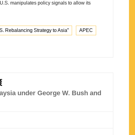
S. manipulates policy signals to allow its
S. Rebalancing Strategy to Asia”
APEC
策
laysia under George W. Bush and